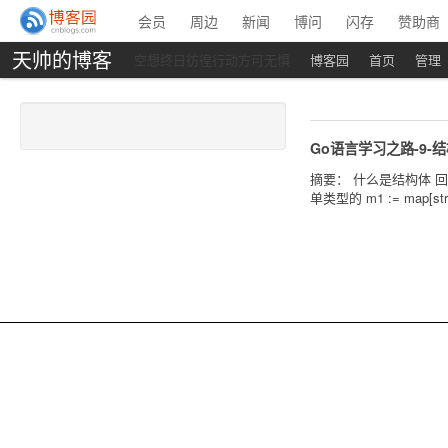
会员
周边
新闻
博问
闪存
赞助商
天帅的博客
空想终日彷徨行动方可无惧
博客园
首页
管理
Go语言学习之路-9-
摘要： 什么是结构体 回顾下s
单类型的 m1 := map[strin