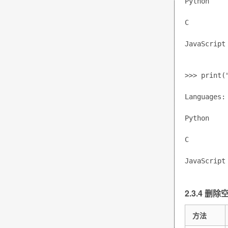
Python
C
JavaScript
>>> print(
Languages:
Python
C
JavaScript
2.3.4 删除
方法