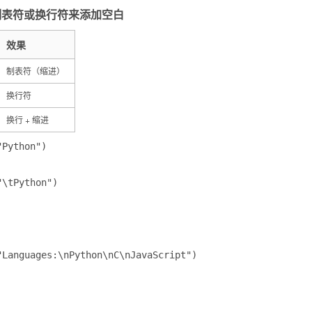
使用制表符或换行符来添加空白
效果
制表符（缩进）
换行符
换行 + 缩进
Python")

"\tPython")
"Languages:\nPython\nC\nJavaScript")