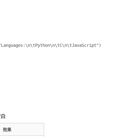
"Languages:\n\tPython\n\tC\n\tJavaScript")
空白
效果