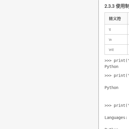
2.3.3 
转义符
\t
\n
\n\t
>>> print("
>>> print(
Python
>>> print(
Languages: