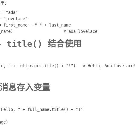
串：
= "ada"

 "lovelace"

= first_name + " " + last_name

 title() 结合使用
lo, " + full_name.title() + "!")   # Hello, Ada Lovelace
消息存入变量
"Hello, " + full_name.title() + "!"
age)