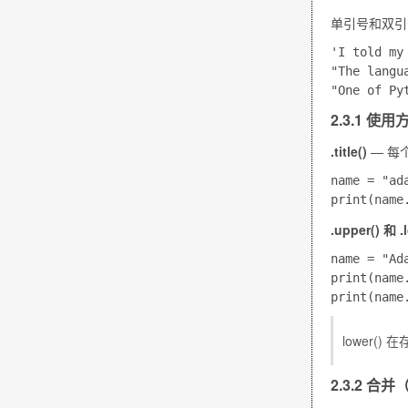
单引号和双引
'I told my
"The langu
2.3.1 
.title()
— 每
name = "ada
.upper()
和
.
name = "Ada
print(name
lower()
在
2.3.2 