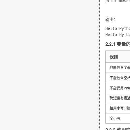
print(mess
输出：
Hello Pytho
2.2.1 变
规则
只能包含
字
不能包含
空
不能使用
Py
简短且有描
慎用小写 l 和
全小写
2.2.2 