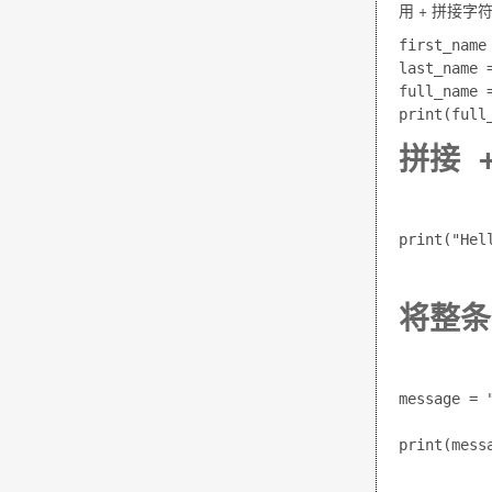
用
+
拼接字符
first_name 
last_name =
full_name 
拼接 +
print("Hel
将整条
message = 
print(mess