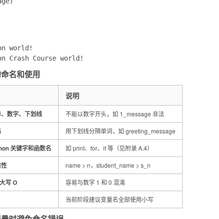
age)
n world!

量的命名和使用
说明
母、数字、下划线
不能以数字开头，如
1_message
非法
格
用下划线分隔单词，如
greeting_message
thon 关键字和函数名
如
print
、
for
、
if
等（见附录 A.4）
述性
name
>
n
，
student_name
>
s_n
大写 O
容易与数字 1 和 0 混淆
当前阶段建议变量名全部使用小写
使用变量时避免命名错误