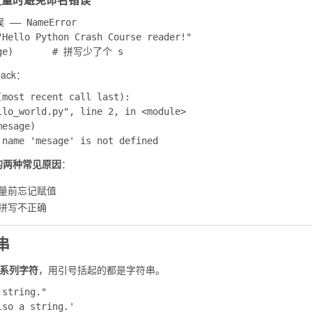
—— NameError

"Hello Python Crash Course reader!"

back：
(most recent call last):

llo_world.py", line 2, in <module>

esage)

r 的两种常见原因
：
量前忘记赋值
拼写不正确
串
系列字符
，用引号括起的都是字符串。
string."
