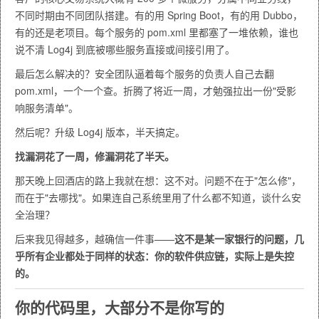
不同时期由不同团队搭建。有的用 Spring Boot，有的用 Dubbo，
有的还是老项目。每个服务的 pom.xml 里都塞了一堆依赖，谁也
说不清 Log4j 到底被哪些服务直接或间接引用了。
最后怎么解决的？安全团队逼着每个服务的负责人自己去翻
pom.xml，一个一个查。折腾了将近一周，才勉强拉出一份"受影
响服务清单"。
然后呢？升级 Log4j 版本，半天搞定。
找漏洞花了一周，修漏洞花了半天。
那天晚上回酒店的路上我就在想：这不对。问题不在于"怎么修"，
而在于"去哪找"。如果连自己系统里用了什么都不知道，谈什么安
全治理？
后来我见得越多，越确信一件事——
这不是某一家银行的问题，几
乎所有企业都处于同样的状态：你的软件供应链，实际上是失控
的。
你的代码里，大部分不是你写的