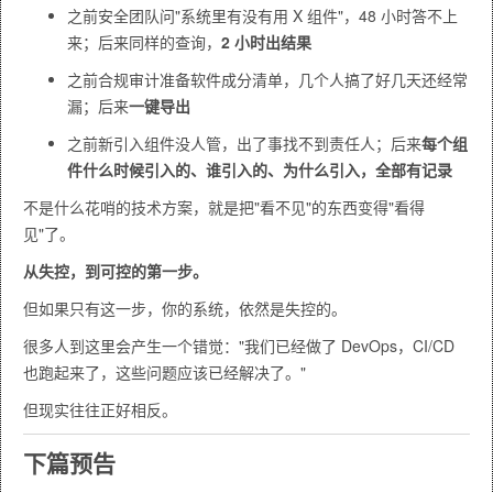
之前安全团队问"系统里有没有用 X 组件"，48 小时答不上
来；后来同样的查询，
2 小时出结果
之前合规审计准备软件成分清单，几个人搞了好几天还经常
漏；后来
一键导出
之前新引入组件没人管，出了事找不到责任人；后来
每个组
件什么时候引入的、谁引入的、为什么引入，全部有记录
不是什么花哨的技术方案，就是把"看不见"的东西变得"看得
见"了。
从失控，到可控的第一步。
但如果只有这一步，你的系统，依然是失控的。
很多人到这里会产生一个错觉："我们已经做了 DevOps，CI/CD
也跑起来了，这些问题应该已经解决了。"
但现实往往正好相反。
下篇预告