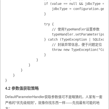
                    if (value == null && jdbcType == n
                        jdbcType = configuration.getJd
                    }

                    try {

                        // 使用TypeHandler设置参数

                        typeHandler.setParameter(ps, i
                    } catch (TypeException | SQLExcept
                        // 封装异常信息，便于问题定位

                        throw new TypeException("Coul
                    }

                }

            }

        }

    }

4.2 参数值获取策略
DefaultParameterHandler获取参数值可不是瞎猜的，人家有一套
严格的"优先级规则"，就像你找东西一样——先找最有可能的地
方：