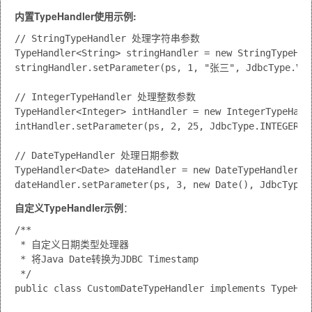
内置TypeHandler使用示例:
// StringTypeHandler 处理字符串参数

TypeHandler<String> stringHandler = new StringTypeHand
stringHandler.setParameter(ps, 1, "张三", JdbcType.VAR
// IntegerTypeHandler 处理整数参数

TypeHandler<Integer> intHandler = new IntegerTypeHandl
intHandler.setParameter(ps, 2, 25, JdbcType.INTEGER);

// DateTypeHandler 处理日期参数

TypeHandler<Date> dateHandler = new DateTypeHandler();
自定义TypeHandler示例
：
/**

 * 自定义日期类型处理器

 * 将Java Date转换为JDBC Timestamp

 */

public class CustomDateTypeHandler implements TypeHand