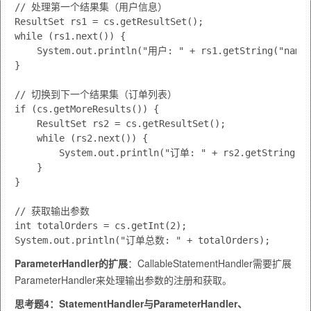
// 处理第一个结果集（用户信息）

ResultSet rs1 = cs.getResultSet();

while (rs1.next()) {

    System.out.println("用户: " + rs1.getString("name"
}

// 切换到下一个结果集（订单列表）

if (cs.getMoreResults()) {

    ResultSet rs2 = cs.getResultSet();

    while (rs2.next()) {

        System.out.println("订单: " + rs2.getString("o
    }

}

// 获取输出参数

int totalOrders = cs.getInt(2);

ParameterHandler的扩展
：CallableStatementHandler需要扩展
ParameterHandler来处理输出参数的注册和获取。
思考题4：StatementHandler与ParameterHandler、