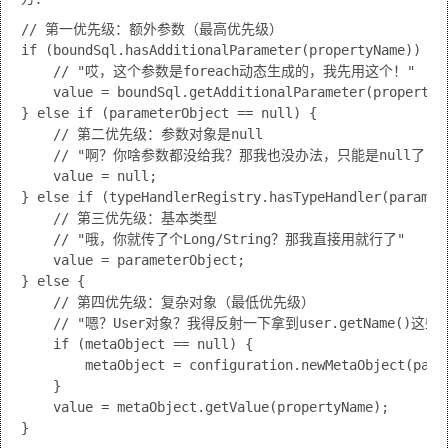
// 第一优先级：额外参数（最高优先级）

if (boundSql.hasAdditionalParameter(propertyName)) {

    // "哎，这个参数是foreach动态生成的，我先用这个！"

    value = boundSql.getAdditionalParameter(propertyNa
} else if (parameterObject == null) {

    // 第二优先级：参数对象是null

    // "啊？你啥参数都没给我？那我也没办法，只能是null了"

    value = null;

} else if (typeHandlerRegistry.hasTypeHandler(paramete
    // 第三优先级：基本类型

    // "哦，你就传了个Long/String？那我直接用就行了"

    value = parameterObject;

} else {

    // 第四优先级：复杂对象（最低优先级）

    // "嗯？User对象？我得反射一下拿到user.getName()这些
    if (metaObject == null) {

        metaObject = configuration.newMetaObject(param
    }

    value = metaObject.getValue(propertyName);
