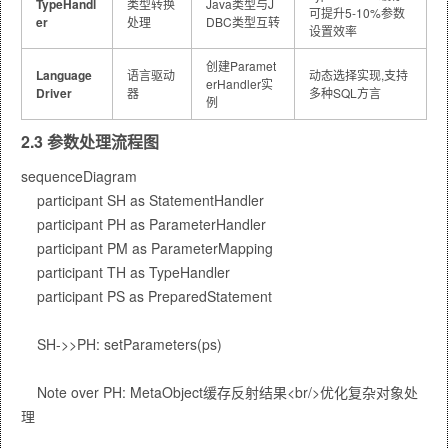
TypeHandl
类型转换
Java类型与J
可提升5-10%参数
er
处理
DBC类型互转
设置效率
创建Paramet
Language
语言驱动
动态选择实现,支持
erHandler实
Driver
器
多种SQL方言
例
2.3 参数处理流程图
sequenceDiagram

    participant SH as StatementHandler

    participant PH as ParameterHandler

    participant PM as ParameterMapping

    participant TH as TypeHandler

    participant PS as PreparedStatement

    SH->>PH: setParameters(ps)

    Note over PH: MetaObject缓存反射结果<br/>优化复杂对象处
理
