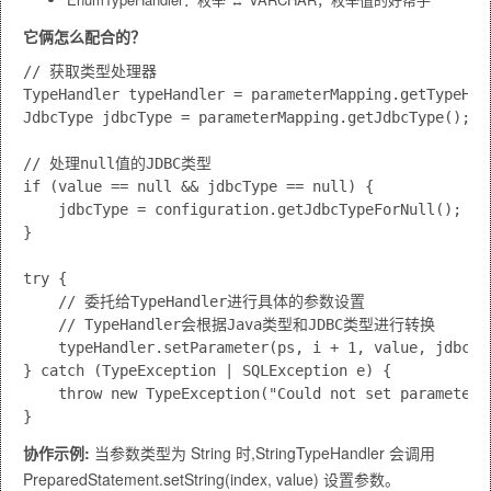
它俩怎么配合的？
// 获取类型处理器

TypeHandler typeHandler = parameterMapping.getTypeHand
JdbcType jdbcType = parameterMapping.getJdbcType();

// 处理null值的JDBC类型

if (value == null && jdbcType == null) {

    jdbcType = configuration.getJdbcTypeForNull();

}

try {

    // 委托给TypeHandler进行具体的参数设置

    // TypeHandler会根据Java类型和JDBC类型进行转换

    typeHandler.setParameter(ps, i + 1, value, jdbcTyp
} catch (TypeException | SQLException e) {

    throw new TypeException("Could not set parameters
协作示例:
当参数类型为
String
时,
StringTypeHandler
会调用
PreparedStatement.setString(index, value)
设置参数。