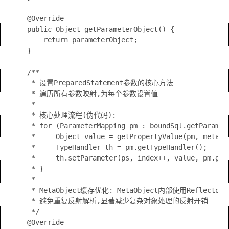
    @Override

    public Object getParameterObject() {

        return parameterObject;

    }

    /**

     * 设置PreparedStatement参数的核心方法

     * 遍历所有参数映射,为每个参数设置值

     * 

     * 核心处理流程(伪代码):

     * for (ParameterMapping pm : boundSql.getParamete
     *     Object value = getPropertyValue(pm, me
     *     TypeHandler th = pm.getTypeHandler();  
     *     th.setParameter(ps, index++, value, pm.g
     * }

     * 

     * MetaObject缓存优化: MetaObject内部使用Reflect
     * 避免重复反射解析,显著减少复杂对象处理的反射开销

     */

    @Override
