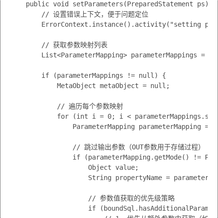
    public void setParameters(PreparedStatement ps) th
        // 设置错误上下文，便于问题定位

        ErrorContext.instance().activity("setting par
        // 获取参数映射列表

        List<ParameterMapping> parameterMappings = bou
        if (parameterMappings != null) {

            MetaObject metaObject = null;

            // 遍历每个参数映射

            for (int i = 0; i < parameterMappings.size
                ParameterMapping parameterMapping = pa
                // 跳过输出参数（OUT参数用于存储过程）

                if (parameterMapping.getMode() != Para
                    Object value;

                    String propertyName = parameterMap
                    // 参数值获取的优先级策略

                    if (boundSql.hasAdditionalParamete