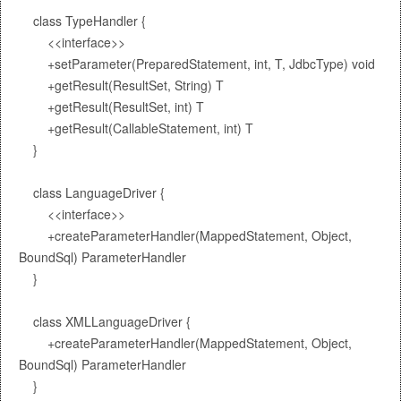
    class TypeHandler {

        <<interface>>

        +setParameter(PreparedStatement, int, T, JdbcType) void

        +getResult(ResultSet, String) T

        +getResult(ResultSet, int) T

        +getResult(CallableStatement, int) T

    }

    class LanguageDriver {

        <<interface>>

        +createParameterHandler(MappedStatement, Object, 
BoundSql) ParameterHandler

    }

    class XMLLanguageDriver {

        +createParameterHandler(MappedStatement, Object, 
BoundSql) ParameterHandler

    }
