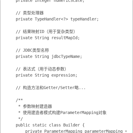
    private Integer numericScale;

    // 类型处理器

    private TypeHandler<?> typeHandler;

    // 结果映射ID（用于复杂类型）

    private String resultMapId;

    // JDBC类型名称

    private String jdbcTypeName;

    // 表达式（用于动态参数）

    private String expression;

    // 构造方法和Getter/Setter略...

    /**

     * 参数映射建造器

     * 使用建造者模式构建ParameterMapping对象

     */

    public static class Builder {

        private ParameterMapping parameterMapping = ne