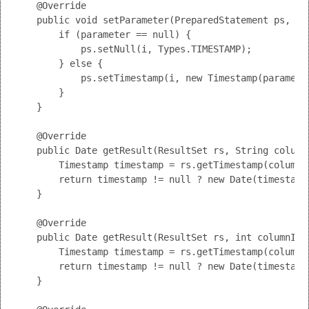
    @Override

    public void setParameter(PreparedStatement ps, in
        if (parameter == null) {

            ps.setNull(i, Types.TIMESTAMP);

        } else {

            ps.setTimestamp(i, new Timestamp(parameter
        }

    }

    @Override

    public Date getResult(ResultSet rs, String columnN
        Timestamp timestamp = rs.getTimestamp(columnNa
        return timestamp != null ? new Date(timestamp.
    }

    @Override

    public Date getResult(ResultSet rs, int columnInde
        Timestamp timestamp = rs.getTimestamp(columnIn
        return timestamp != null ? new Date(timestamp.
    }
