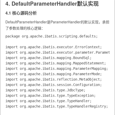
4. DefaultParameterHandler默认实现
4.1 核心源码分析
DefaultParameterHandler是ParameterHandler的默认实现，承担
了参数处理的核心逻辑：
package org.apache.ibatis.scripting.defaults;

import org.apache.ibatis.executor.ErrorContext;

import org.apache.ibatis.executor.parameter.ParameterH
import org.apache.ibatis.mapping.BoundSql;

import org.apache.ibatis.mapping.MappedStatement;

import org.apache.ibatis.mapping.ParameterMapping;

import org.apache.ibatis.mapping.ParameterMode;

import org.apache.ibatis.reflection.MetaObject;

import org.apache.ibatis.session.Configuration;

import org.apache.ibatis.type.JdbcType;

import org.apache.ibatis.type.TypeException;

import org.apache.ibatis.type.TypeHandler;

import org.apache.ibatis.type.TypeHandlerRegistry;
