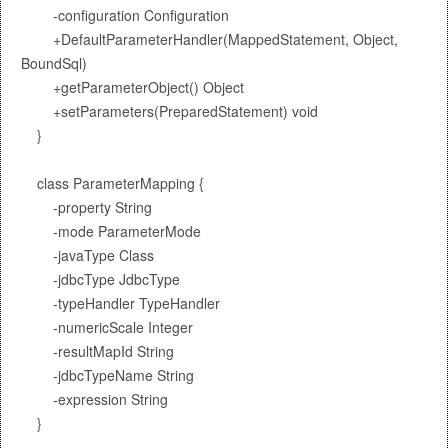
        -configuration Configuration

        +DefaultParameterHandler(MappedStatement, Object, 
BoundSql)

        +getParameterObject() Object

        +setParameters(PreparedStatement) void

    }

    class ParameterMapping {

        -property String

        -mode ParameterMode

        -javaType Class

        -jdbcType JdbcType

        -typeHandler TypeHandler

        -numericScale Integer

        -resultMapId String

        -jdbcTypeName String

        -expression String

    }
