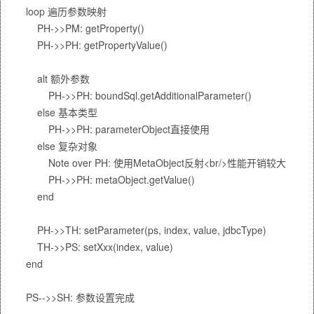
    loop 遍历参数映射

        PH->>PM: getProperty()

        PH->>PH: getPropertyValue()

        alt 额外参数

            PH->>PH: boundSql.getAdditionalParameter()

        else 基本类型

            PH->>PH: parameterObject直接使用

        else 复杂对象

            Note over PH: 使用MetaObject反射<br/>性能开销较大

            PH->>PH: metaObject.getValue()

        end

        PH->>TH: setParameter(ps, index, value, jdbcType)

        TH->>PS: setXxx(index, value)

    end
