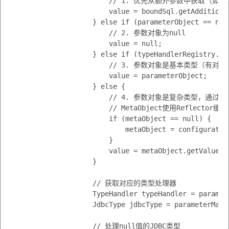
                        // 1. 优先从额外参数中获取（如f
                        value = boundSql.getAdditional
                    } else if (parameterObject == null
                        // 2. 参数对象为null

                        value = null;

                    } else if (typeHandlerRegistry.ha
                        // 3. 参数对象是基本类型（有对应的T
                        value = parameterObject;

                    } else {

                        // 4. 参数对象是复杂类型，通过
                        // MetaObject使用Reflec
                        if (metaObject == null) {

                            metaObject = configuratio
                        }

                        value = metaObject.getValue(pr
                    }

                    // 获取对应的类型处理器

                    TypeHandler typeHandler = paramete
                    JdbcType jdbcType = parameterMappi
                    // 处理null值的JDBC类型
