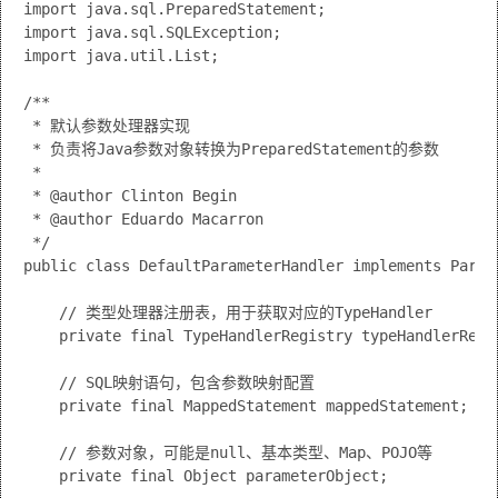
import java.sql.PreparedStatement;

import java.sql.SQLException;

import java.util.List;

/**

 * 默认参数处理器实现

 * 负责将Java参数对象转换为PreparedStatement的参数

 * 

 * @author Clinton Begin

 * @author Eduardo Macarron

 */

public class DefaultParameterHandler implements Parame
    // 类型处理器注册表，用于获取对应的TypeHandler

    private final TypeHandlerRegistry typeHandlerRegis
    // SQL映射语句，包含参数映射配置

    private final MappedStatement mappedStatement;

    // 参数对象，可能是null、基本类型、Map、POJO等

    private final Object parameterObject;
