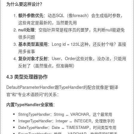
为什么要这样设计？
额外参数优先
：动态SQL（像foreach）会生成临时参数，
这些肯定是最新的，当然要先用
null处理
：空指针异常是程序员的噩梦，先判断null能避免
很多问题
基本类型直接用
：
Long id = 123L
这种，还反射个啥？直接
用多省事
复杂对象才反射
：User、Order这些对象，没办法，只能用
反射了（虽然慢点，但准确啊）
4.3 类型处理器协作
DefaultParameterHandler跟TypeHandler的配合就像是"翻译
官"和"专业术语顾问"的关系：
内置TypeHandler全家桶
：
StringTypeHandler
：String ↔ VARCHAR，这个最常用
IntegerTypeHandler
：Integer ↔ INTEGER，处理数字的
DateTypeHandler
：Date ↔ TIMESTAMP，时间类型专用
EnumTypeHandler
：枚举 ↔ VARCHAR，枚举值的好帮手