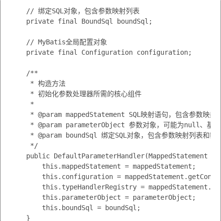
    // 绑定SQL对象，包含参数映射列表

    private final BoundSql boundSql;

    // MyBatis全局配置对象

    private final Configuration configuration;

    /**

     * 构造方法

     * 初始化参数处理器所需的核心组件

     * 

     * @param mappedStatement SQL映射语句，包含参数映射
     * @param parameterObject 参数对象，可能为null
     * @param boundSql 绑定SQL对象，包含参数映射列表和额
     */

    public DefaultParameterHandler(MappedStatement ma
        this.mappedStatement = mappedStatement;

        this.configuration = mappedStatement.getConfig
        this.typeHandlerRegistry = mappedStatement.ge
        this.parameterObject = parameterObject;

        this.boundSql = boundSql;

    }
