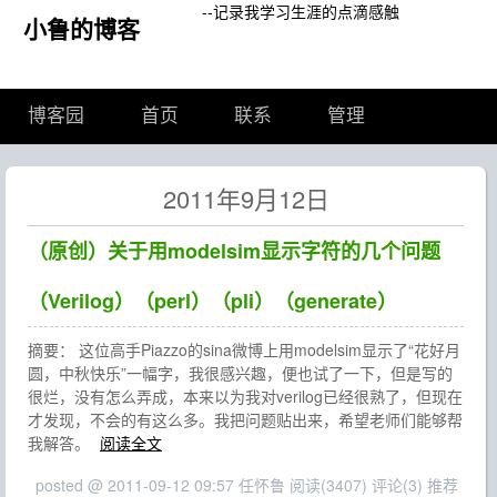
--记录我学习生涯的点滴感触
小鲁的博客
博客园
首页
联系
管理
2011年9月12日
（原创）关于用modelsim显示字符的几个问题
（Verilog）（perl）（pli）（generate）
摘要： 这位高手Piazzo的sina微博上用modelsim显示了“花好月
圆，中秋快乐”一幅字，我很感兴趣，便也试了一下，但是写的
很烂，没有怎么弄成，本来以为我对verilog已经很熟了，但现在
才发现，不会的有这么多。我把问题贴出来，希望老师们能够帮
我解答。
阅读全文
posted @ 2011-09-12 09:57 任怀鲁
阅读(3407)
评论(3)
推荐