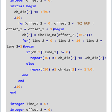
integer
offset_2
=
0
;
initial
begin
ch_dis
[
2
]
<=
1'b0
;
#
10
;
for
(
offset_2
=
0
;
offset_2
<
`HZ_NUM
;
offset_2
=
offset_2
+
1
)
begin
ch
[
2
]
=
$hello_ma
(
offset_2
,(
15
-
2
));
for
(
line_2
=
0
;
line_2
<
16
;
line_2
=
line_2
+
1
)
begin
if
(
ch
[
2
][
line_2
]
!=
0
)
repeat
(
10
)
#
1
ch_dis
[
2
]
<=
~
ch_dis
[
2
];
else
repeat
(
10
)
#
1
ch_dis
[
2
]
<=
1'b0
;
end
end
#
10
;
end
integer
line_3
=
0
;
integer
offset_3
=
0
;