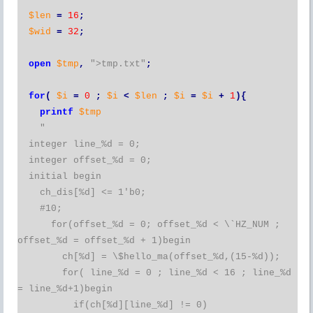
$len
=
16
;
$wid
=
32
;
open
$tmp
,
">tmp.txt"
;
for
(
$i
=
0
;
$i
<
$len
;
$i
=
$i
+
1
){
printf
$tmp
"
integer line_%d = 0;
integer offset_%d = 0;
initial begin
ch_dis[%d] <= 1'b0;
#10;
for(offset_%d = 0; offset_%d < \`HZ_NUM ;
offset_%d = offset_%d + 1)begin
ch[%d] = \$hello_ma(offset_%d,(15-%d));
for( line_%d = 0 ; line_%d < 16 ; line_%d
= line_%d+1)begin
if(ch[%d][line_%d] != 0)