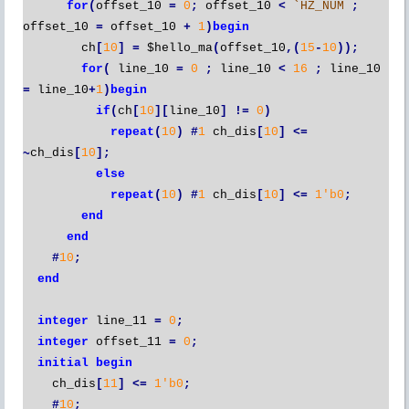
for
(
offset_10
=
0
;
offset_10
<
`HZ_NUM
;
offset_10
=
offset_10
+
1
)
begin
ch
[
10
]
=
$hello_ma
(
offset_10
,(
15
-
10
));
for
(
line_10
=
0
;
line_10
<
16
;
line_10
=
line_10
+
1
)
begin
if
(
ch
[
10
][
line_10
]
!=
0
)
repeat
(
10
)
#
1
ch_dis
[
10
]
<=
~
ch_dis
[
10
];
else
repeat
(
10
)
#
1
ch_dis
[
10
]
<=
1'b0
;
end
end
#
10
;
end
integer
line_11
=
0
;
integer
offset_11
=
0
;
initial
begin
ch_dis
[
11
]
<=
1'b0
;
#
10
;