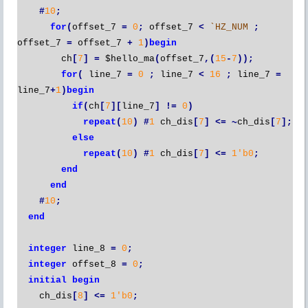
#
10
;
for
(
offset_7
=
0
;
offset_7
<
`HZ_NUM
;
offset_7
=
offset_7
+
1
)
begin
ch
[
7
]
=
$hello_ma
(
offset_7
,(
15
-
7
));
for
(
line_7
=
0
;
line_7
<
16
;
line_7
=
line_7
+
1
)
begin
if
(
ch
[
7
][
line_7
]
!=
0
)
repeat
(
10
)
#
1
ch_dis
[
7
]
<=
~
ch_dis
[
7
];
else
repeat
(
10
)
#
1
ch_dis
[
7
]
<=
1'b0
;
end
end
#
10
;
end
integer
line_8
=
0
;
integer
offset_8
=
0
;
initial
begin
ch_dis
[
8
]
<=
1'b0
;