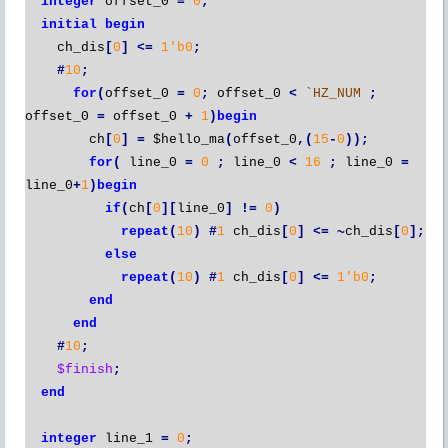
integer
offset_0
=
0
;
initial
begin
ch_dis
[
0
]
<=
1'b0
;
#
10
;
for
(
offset_0
=
0
;
offset_0
<
`HZ_NUM
;
offset_0
=
offset_0
+
1
)
begin
ch
[
0
]
=
$hello_ma
(
offset_0
,(
15
-
0
));
for
(
line_0
=
0
;
line_0
<
16
;
line_0
=
line_0
+
1
)
begin
if
(
ch
[
0
][
line_0
]
!=
0
)
repeat
(
10
)
#
1
ch_dis
[
0
]
<=
~
ch_dis
[
0
];
else
repeat
(
10
)
#
1
ch_dis
[
0
]
<=
1'b0
;
end
end
#
10
;
$finish
;
end
integer
line_1
=
0
;