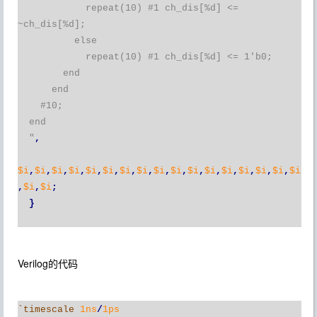
repeat(10) #1 ch_dis[%d] <=
~ch_dis[%d];
else
repeat(10) #1 ch_dis[%d] <= 1'b0;
end
end
#10;
end
"
,
$i
,
$i
,
$i
,
$i
,
$i
,
$i
,
$i
,
$i
,
$i
,
$i
,
$i
,
$i
,
$i
,
$i
,
$i
,
$i
,
$i
,
$i
,
$i
;
}
Verilog
的代码
`timescale
1ns
/
1ps