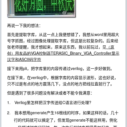
再说一下我的想法：
word
首先是提取字库，从这一点上我便想错了，我想从
里用超大
号字抓图，经过图像处理提取字库，但这是比较复杂的。后来经
张老师提醒，我才想起来，原来这东西，我以前玩过，见
（原
VGA
TERASIC_Binary_VGA_Controller
创）
用友晶的
控制器
显示
ASCII
汉字和
码字符
pli
verilog
接下来用
，把字库里的内容传递过
，这一步好做到。
verilog
在接下来，在
中，根据字库的内容显示波形，这也好说，
只不过是有点的地方震荡几下，没点的地方把线拉直就行了。
但是遇到了很多问题没有解决或者不能令我满意：
1.
Verilog
C
?
里怎样把汉字传送给
语言进行处理
2.
generate
16
我本想用
产生
根线的时序，如果这样的话，几十
generate
行的代码就可以搞定了，但发现
不能这样用，例化