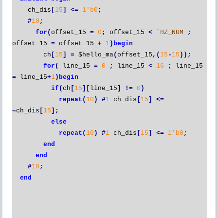
ch_dis
[
15
]
<=
1'b0
;
#
10
;
for
(
offset_15
=
0
;
offset_15
<
`HZ_NUM
;
offset_15
=
offset_15
+
1
)
begin
ch
[
15
]
=
$hello_ma
(
offset_15
,(
15
-
15
));
for
(
line_15
=
0
;
line_15
<
16
;
line_15
=
line_15
+
1
)
begin
if
(
ch
[
15
][
line_15
]
!=
0
)
repeat
(
10
)
#
1
ch_dis
[
15
]
<=
~
ch_dis
[
15
];
else
repeat
(
10
)
#
1
ch_dis
[
15
]
<=
1'b0
;
end
end
#
10
;
end