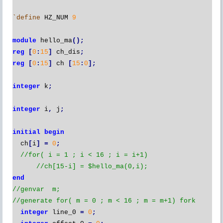
`define
HZ_NUM
9
module
hello_ma
();
reg
[
0
:
15
]
ch_dis
;
reg
[
0
:
15
]
ch
[
15
:
0
];
integer
k
;
integer
i
,
j
;
initial
begin
ch
[
i
]
=
0
;
//for( i = 1 ; i < 16 ; i = i+1)
//ch[15-i] = $hello_ma(0,i);
end
//genvar
m;
//generate for( m = 0 ; m < 16 ; m = m+1) fork
integer
line_0
=
0
;