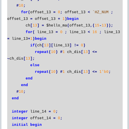
#
10
;
for
(
offset_13
=
0
;
offset_13
<
`HZ_NUM
;
offset_13
=
offset_13
+
1
)
begin
ch
[
13
]
=
$hello_ma
(
offset_13
,(
15
-
13
));
for
(
line_13
=
0
;
line_13
<
16
;
line_13
=
line_13
+
1
)
begin
if
(
ch
[
13
][
line_13
]
!=
0
)
repeat
(
10
)
#
1
ch_dis
[
13
]
<=
~
ch_dis
[
13
];
else
repeat
(
10
)
#
1
ch_dis
[
13
]
<=
1'b0
;
end
end
#
10
;
end
integer
line_14
=
0
;
integer
offset_14
=
0
;
initial
begin