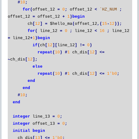
#
10
;
for
(
offset_12
=
0
;
offset_12
<
`HZ_NUM
;
offset_12
=
offset_12
+
1
)
begin
ch
[
12
]
=
$hello_ma
(
offset_12
,(
15
-
12
));
for
(
line_12
=
0
;
line_12
<
16
;
line_12
=
line_12
+
1
)
begin
if
(
ch
[
12
][
line_12
]
!=
0
)
repeat
(
10
)
#
1
ch_dis
[
12
]
<=
~
ch_dis
[
12
];
else
repeat
(
10
)
#
1
ch_dis
[
12
]
<=
1'b0
;
end
end
#
10
;
end
integer
line_13
=
0
;
integer
offset_13
=
0
;
initial
begin
ch_dis
[
13
]
<=
1'b0
;