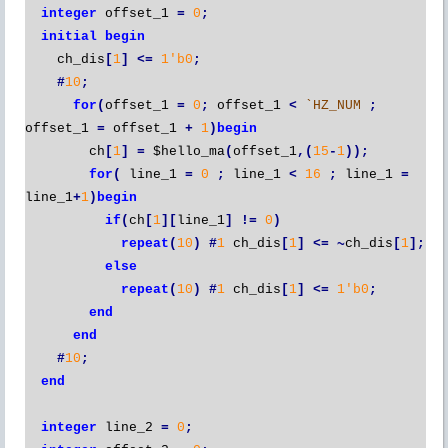
integer
offset_1
=
0
;
initial
begin
ch_dis
[
1
]
<=
1'b0
;
#
10
;
for
(
offset_1
=
0
;
offset_1
<
`HZ_NUM
;
offset_1
=
offset_1
+
1
)
begin
ch
[
1
]
=
$hello_ma
(
offset_1
,(
15
-
1
));
for
(
line_1
=
0
;
line_1
<
16
;
line_1
=
line_1
+
1
)
begin
if
(
ch
[
1
][
line_1
]
!=
0
)
repeat
(
10
)
#
1
ch_dis
[
1
]
<=
~
ch_dis
[
1
];
else
repeat
(
10
)
#
1
ch_dis
[
1
]
<=
1'b0
;
end
end
#
10
;
end
integer
line_2
=
0
;