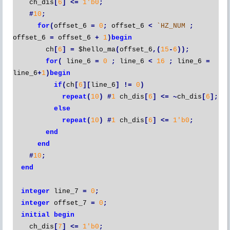
ch_dis
[
6
]
<=
1'b0
;
#
10
;
for
(
offset_6
=
0
;
offset_6
<
`HZ_NUM
;
offset_6
=
offset_6
+
1
)
begin
ch
[
6
]
=
$hello_ma
(
offset_6
,(
15
-
6
));
for
(
line_6
=
0
;
line_6
<
16
;
line_6
=
line_6
+
1
)
begin
if
(
ch
[
6
][
line_6
]
!=
0
)
repeat
(
10
)
#
1
ch_dis
[
6
]
<=
~
ch_dis
[
6
];
else
repeat
(
10
)
#
1
ch_dis
[
6
]
<=
1'b0
;
end
end
#
10
;
end
integer
line_7
=
0
;
integer
offset_7
=
0
;
initial
begin
ch_dis
[
7
]
<=
1'b0
;