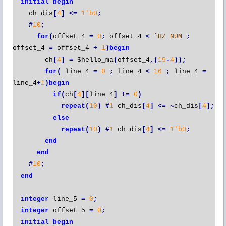
initial
begin
ch_dis
[
4
]
<=
1'b0
;
#
10
;
for
(
offset_4
=
0
;
offset_4
<
`HZ_NUM
;
offset_4
=
offset_4
+
1
)
begin
ch
[
4
]
=
$hello_ma
(
offset_4
,(
15
-
4
));
for
(
line_4
=
0
;
line_4
<
16
;
line_4
=
line_4
+
1
)
begin
if
(
ch
[
4
][
line_4
]
!=
0
)
repeat
(
10
)
#
1
ch_dis
[
4
]
<=
~
ch_dis
[
4
];
else
repeat
(
10
)
#
1
ch_dis
[
4
]
<=
1'b0
;
end
end
#
10
;
end
integer
line_5
=
0
;
integer
offset_5
=
0
;
initial
begin