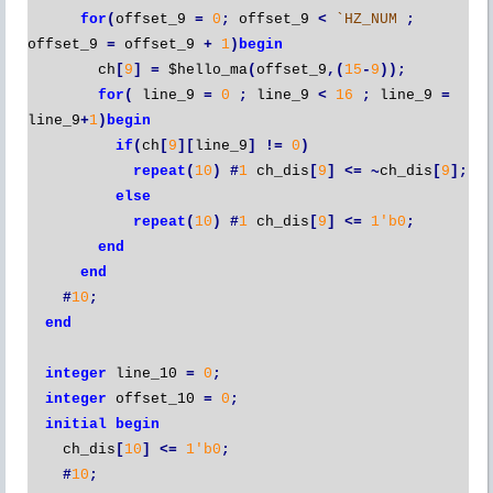
for
(
offset_9
=
0
;
offset_9
<
`HZ_NUM
;
offset_9
=
offset_9
+
1
)
begin
ch
[
9
]
=
$hello_ma
(
offset_9
,(
15
-
9
));
for
(
line_9
=
0
;
line_9
<
16
;
line_9
=
line_9
+
1
)
begin
if
(
ch
[
9
][
line_9
]
!=
0
)
repeat
(
10
)
#
1
ch_dis
[
9
]
<=
~
ch_dis
[
9
];
else
repeat
(
10
)
#
1
ch_dis
[
9
]
<=
1'b0
;
end
end
#
10
;
end
integer
line_10
=
0
;
integer
offset_10
=
0
;
initial
begin
ch_dis
[
10
]
<=
1'b0
;
#
10
;