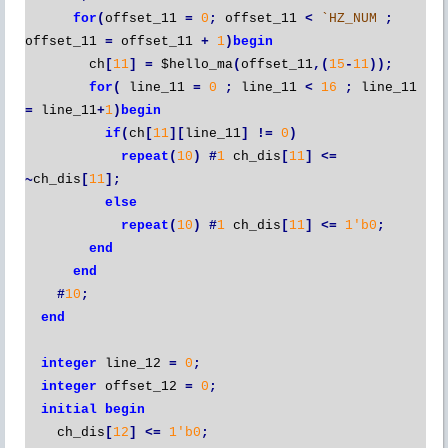
for
(
offset_11
=
0
;
offset_11
<
`HZ_NUM
;
offset_11
=
offset_11
+
1
)
begin
ch
[
11
]
=
$hello_ma
(
offset_11
,(
15
-
11
));
for
(
line_11
=
0
;
line_11
<
16
;
line_11
=
line_11
+
1
)
begin
if
(
ch
[
11
][
line_11
]
!=
0
)
repeat
(
10
)
#
1
ch_dis
[
11
]
<=
~
ch_dis
[
11
];
else
repeat
(
10
)
#
1
ch_dis
[
11
]
<=
1'b0
;
end
end
#
10
;
end
integer
line_12
=
0
;
integer
offset_12
=
0
;
initial
begin
ch_dis
[
12
]
<=
1'b0
;