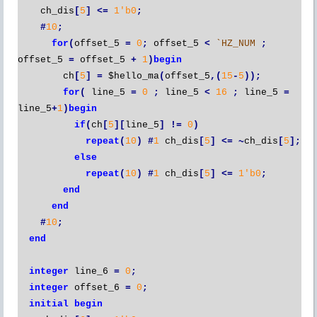
ch_dis
[
5
]
<=
1'b0
;
#
10
;
for
(
offset_5
=
0
;
offset_5
<
`HZ_NUM
;
offset_5
=
offset_5
+
1
)
begin
ch
[
5
]
=
$hello_ma
(
offset_5
,(
15
-
5
));
for
(
line_5
=
0
;
line_5
<
16
;
line_5
=
line_5
+
1
)
begin
if
(
ch
[
5
][
line_5
]
!=
0
)
repeat
(
10
)
#
1
ch_dis
[
5
]
<=
~
ch_dis
[
5
];
else
repeat
(
10
)
#
1
ch_dis
[
5
]
<=
1'b0
;
end
end
#
10
;
end
integer
line_6
=
0
;
integer
offset_6
=
0
;
initial
begin