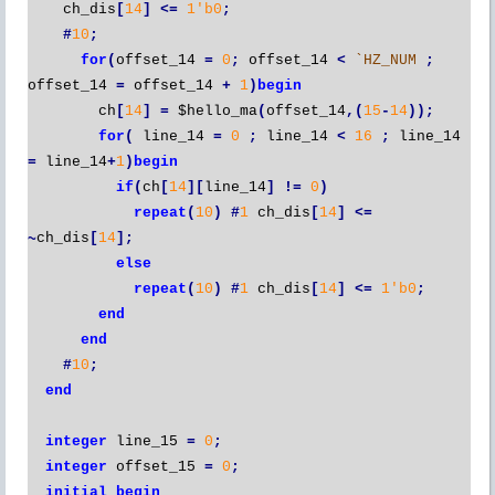
ch_dis
[
14
]
<=
1'b0
;
#
10
;
for
(
offset_14
=
0
;
offset_14
<
`HZ_NUM
;
offset_14
=
offset_14
+
1
)
begin
ch
[
14
]
=
$hello_ma
(
offset_14
,(
15
-
14
));
for
(
line_14
=
0
;
line_14
<
16
;
line_14
=
line_14
+
1
)
begin
if
(
ch
[
14
][
line_14
]
!=
0
)
repeat
(
10
)
#
1
ch_dis
[
14
]
<=
~
ch_dis
[
14
];
else
repeat
(
10
)
#
1
ch_dis
[
14
]
<=
1'b0
;
end
end
#
10
;
end
integer
line_15
=
0
;
integer
offset_15
=
0
;
initial
begin