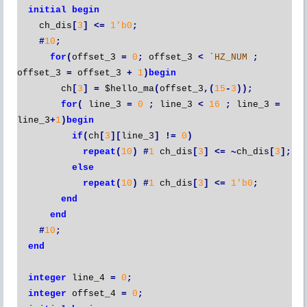
initial
begin
ch_dis
[
3
]
<=
1'b0
;
#
10
;
for
(
offset_3
=
0
;
offset_3
<
`HZ_NUM
;
offset_3
=
offset_3
+
1
)
begin
ch
[
3
]
=
$hello_ma
(
offset_3
,(
15
-
3
));
for
(
line_3
=
0
;
line_3
<
16
;
line_3
=
line_3
+
1
)
begin
if
(
ch
[
3
][
line_3
]
!=
0
)
repeat
(
10
)
#
1
ch_dis
[
3
]
<=
~
ch_dis
[
3
];
else
repeat
(
10
)
#
1
ch_dis
[
3
]
<=
1'b0
;
end
end
#
10
;
end
integer
line_4
=
0
;
integer
offset_4
=
0
;