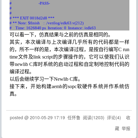
#
-PASS-
#
#
# *** EXIT 0018d2d8 ***
# ** Note: $finish : ./verilog/edk63.v(212)
# Time: 1626840 ps Iteration: 0 Instance: /edk63
可以看一下，仿真结果与之前的仿真是相同的。
其实，本次编译与上次编译几乎所有的代码都是一样
的，所不一样的是，本次编译过程，是按自行编写
C run
time
文件及
link script
的步骤操作的，
它可以使我们认识
带
newlib C
库时
系统
的启动过程
和
自定制地
控制代码的
编译
过程。
以后会继续学习一下
Newlib C
库。
接下来，开始构建
aemb
的
sopc
软硬件系统并作系统仿
真。
posted @
2010-05-29 17:19
任怀鲁
阅读(
1203
) 评论(
4
)
收
藏
举报