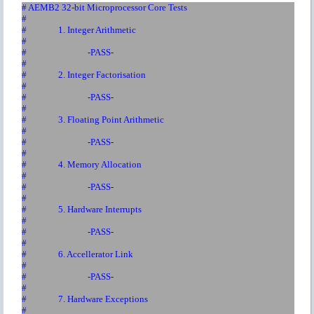
# AEMB2 32-bit Microprocessor Core Tests
#
#
1. Integer Arithmetic
#
#
-PASS-
#
#
2. Integer Factorisation
#
#
-PASS-
#
#
3. Floating Point Arithmetic
#
#
-PASS-
#
#
4. Memory Allocation
#
#
-PASS-
#
#
5. Hardware Interrupts
#
#
-PASS-
#
#
6. Accellerator Link
#
#
-PASS-
#
#
7. Hardware Exceptions
#