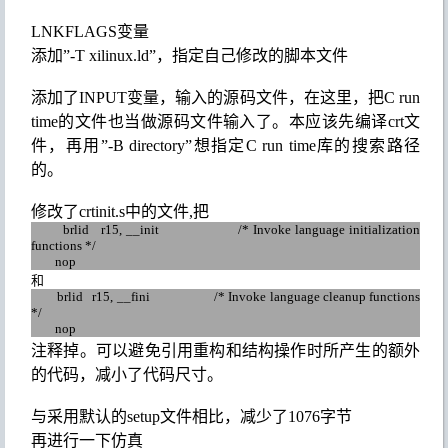
LNKFLAGS
变量
添加
”
-T xilinux.ld
”
，指定自己修改的脚本文件
添加了
INPUT
变量，输入的源码文件，在这里，把
C run
time
的文件也当做源码文件输入了。
本应该
先编译
crt
文
件，再
用
”
-B directory
”
想指定
C run time
库的搜索路径
的。
修改了
crtinit.s
中的文件
,
把
brlid r15, __init /* Invoke language initialization
functions */
nop
和
brlid r15, __fini /* Invoke language cleanup functions
*/
nop
注释掉
。
可以避免引用重构和结构操作时所产生的额外
的代码，减小了代码尺寸。
与采用默认的
setup
文件相比，
减少了
1076
字节
再进行一下仿真