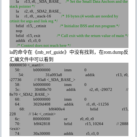
la r13, r0, _SDA_BASE_
/* Set the Small Data Anchors and the
stack po
inter */
la r2, r0, _SDA2_BASE_
la r1, r0, _stack-16
/* 16 bytes (4 words are needed by
crtinit for args and link reg */
brlid r15, _crtinit
/* Initialize BSS and run program */
nop
b
rlid r15, exit
/* Call exit with the return value of main */
addik r5, r3, 0
/* Control does not reach here */
la
的命令在《
mb_ref_guide
》中没有找到，在
rom.dump
反
汇编文件中可以看到
00000050 <_start1>:
50:
b0000000
imm
0
54:
31a
093a
8
addik
r13, r0,
-27736
//
93a
8 <_SDA_BASE_>
58:
b0000000
imm
0
5c
:
30408e70
addik
r2, r0, -29072
//
8e70 <_SDA2_BASE_>
60:
b0
000000
imm
0
64:
3020d408
addik
r1, r0, -11256
68:
b
9f
400e4
brlid
r15,
228
//
14c
<_crtinit>
6c
:
80000000
or
r0, r0, r0
70:
b
9f
42818
brlid
r15, 10264
// 2888
<exit>
74:
30a
30000
addik
r5, r3, 0