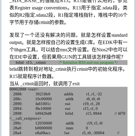
_SDA_BASE_
的值赋给
R13
。
R13
是
做什么用的
，参见
表
Register usage conventions
。
R13
用于指定
.sdata
段，
类
似的
R
2
指定
.sdata2
段
，
R1
指定堆栈指针，堆栈中的
16
个
字节用于
存储
crtinit
的参数
。
发现了
一个还没有解决的
问题，就是怎样设置
standard
output
。就是怎样按自己的设置生成
C
库。
在
EDK
中有一
个
libgen
工具，可以结合
mss
文件设置。在
Nios2
中也可以
在
IDE
中设置，但若果用
GUN
的工具链该怎样操作呢？
brlid r15, _crtin
it
/* Initialize BSS and run program */
brlid
跳转到相对地址
_crtinit
执行
crtinit
中的初始化程序
。
R15
就是程序计数器。
当从
_crtinit
返回时，就
调用了
exit
00002888 <exit>:
2888:
3021ffe0
addik
r1, r1, -32
288c
:
10c
00000
addk
r6, r0, r0
2890:
fa
61001c
swi
r19, r1, 28
2894:
f9e10000
swi
r15, r1, 0
2898:
b
9f
426d8
brlid
r15, 9944
//
4f
70
<__call_exitprocs>
289c
:
12650000
addk
r19, r5, r0
28a
0:
b0000000
imm
0
28a
4:
e
8a
08acc
lwi
r5, r0, -30004
//