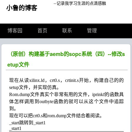
--记录我学习生涯的点滴感触
小鲁的博客
博客园
首页
联系
管理
（原创）构建基于aemb的sopc系统（四）--修改s
etup文件
现在从读
xilinx.ld
，
crt0.s
，
crtinit.s
开始，构建自己的的
setup
文件，并
实现仿真。
R
om.dump
文件真实个非常有用的文件，
iprinkf
的函数具
体怎样调用到
outbyte
函数的就可以从这个文件中追踪
到。
现在可以把
crt0.s
和
rom.dump
文件结合着阅读。
_start
跳转到
_start1
_start1