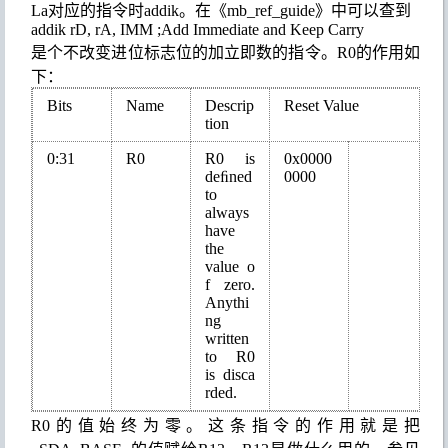
L
a
对应的指令时
addik
。
在《
mb_ref_guide
》中可以查到
addik rD, rA, IMM
;
Add Immediate and Keep Carry
是个
不改变
进位
标志位
的加立即数的指令
。
R0
的作用如
下：
Bits
Name
Descrip
Reset Value
tion
0:31
R0
R0 is
0x0000
deﬁned
0000
to
always
have
the
value
o
f zero.
Anythi
ng
written
to R0
is
disca
rded.
R0
的值始终为零。这条指令的作用就是把