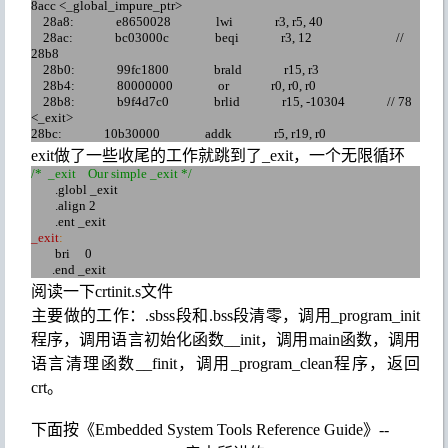
8acc <_global_impure_ptr>
28a
8:
e8650028
lwi
r3, r5, 40
28ac
:
bc
03000c
beqi
r3, 12
//
28b8
28b0:
99fc1800
brald
r15, r3
28b4:
80000000
or
r0, r0, r0
28b8:
b
9f
4d
7c
0
brlid
r15, -10304
// 78
<_exit>
28bc:
10b30000
addk
r5, r19, r0
exit
做了一些收尾的工作就跳到了
_exit
，一个无限循环
/* _exit Our simple _exit */
.globl _exit
.align 2
.ent _exit
_exit
:
bri 0
.end _exit
阅读一下
crtinit.s
文件
主要做的工作
：
.sbss
段和
.bss
段清零，
调用
_program_init
程序
，调用语言初始化函数
__init
，调用
main
函数
，调用
语言清理函
数
__finit
，调用
_program_clean
程序，返回
crt
。
下面按
《
Embedded System Tools Reference Guide
》
--