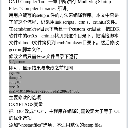
GNU Compiler Tools
一章中所讲的
“
Modifying Startup
Files
”“
Compiler Libraries
”
所讲。
用用户编写
的
setup
文件的方法来编译程序
。
本文中只是
了解这个流程，
仍
采用
link scripts
，
crtn.s
，
crtinit.s
文件。
在
aemb/trunk/sw
目录下新建一个
custom_crt
目录，把
EDK
软件中的
crt0.s
，
crtinit.s
拷贝到这个目录下，把链接脚本
文件
xilinx.ld
文件拷贝到
aemb/trunk/sw
目录下
。然后修改
gccrom
脚本文件
。
修改之后只需在
sw
文件目录下运行
$ ./gccrom
即可，显示结果与未改之前相同
xgcc=0
dump=0
copy=0
srec=0
sha1=
1811964ac
2872266f
5eda
1289c
314b
8c
主要修改的选项：
CXXFLAGS
变量
把
”
-O
0
”
改成
”
-Os
”
，主程序在编译时需设定大于等于
-O1
的优化选项
添加
”
-nostartfiles
”
选项，不适用默认的
setup file
。