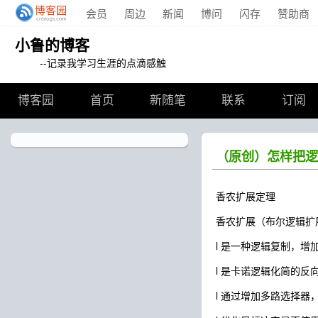
会员
周边
新闻
博问
闪存
赞助商
小鲁的博客
--记录我学习生涯的点滴感触
博客园
首页
新随笔
联系
订阅
（原创）怎样把逻
香农扩展定理
香农扩展（布尔逻辑扩展）Sh
l 是一种逻辑复制，
l 是卡诺逻辑化简的反
l 通过增加多路选择