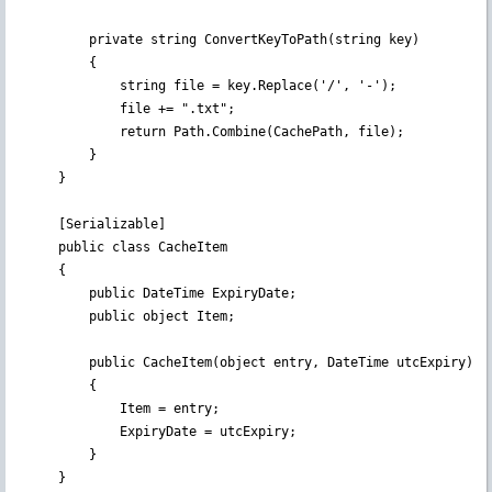
        private string ConvertKeyToPath(string key)

        {

            string file = key.Replace('/', '-');

            file += ".txt";

            return Path.Combine(CachePath, file);

        }

    }

    [Serializable]

    public class CacheItem

    {

        public DateTime ExpiryDate;

        public object Item;

        public CacheItem(object entry, DateTime utcExpiry)

        {

            Item = entry;

            ExpiryDate = utcExpiry;

        }

    }