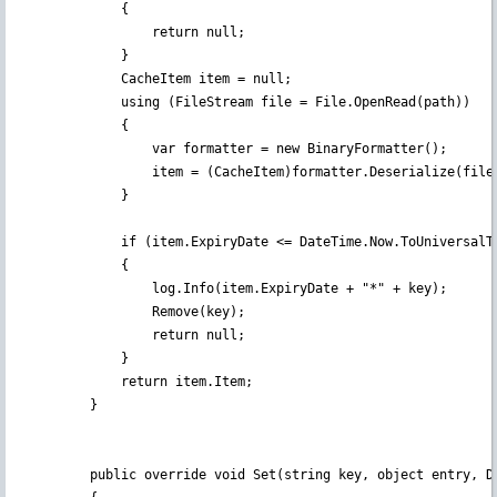
            {

                return null;

            }

            CacheItem item = null;

            using (FileStream file = File.OpenRead(path))

            {

                var formatter = new BinaryFormatter();

                item = (CacheItem)formatter.Deserialize(file)
            }

            if (item.ExpiryDate <= DateTime.Now.ToUniversalTi
            {

                log.Info(item.ExpiryDate + "*" + key);

                Remove(key);

                return null;

            }

            return item.Item;

        }

        public override void Set(string key, object entry, Da