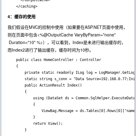
      </outputCache>

    </caching>
4：缓存的使用
我们假设在MVC的控制中使用（如果要在ASP.NET页面中使用，
则在页面中包含<%@OutputCache VaryByParam="none"
Duration="10" %>），可以看到，Index是未进行输出缓存的，
而Index2进行了输出缓存，缓存时间为10秒。
    public class HomeController : Controller

    {

        private static readonly ILog log = LogManager.GetLog
        static string s_conn = "Data Source=192.168.0.77;Ini
        public ActionResult Index()

        {

            using (DataSet ds = Common.SqlHelper.ExecuteData
            {

                ViewBag.Message = ds.Tables[0].Rows[0]["name"
            }

            return View();

        }
