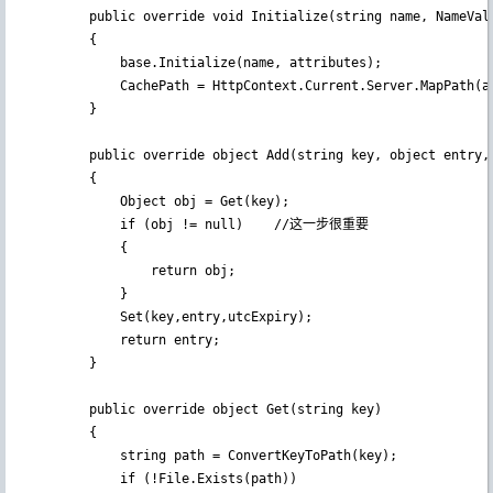
        public override void Initialize(string name, NameValu
        {

            base.Initialize(name, attributes);

            CachePath = HttpContext.Current.Server.MapPath(at
        }

        public override object Add(string key, object entry, 
        {

            Object obj = Get(key);

            if (obj != null)    //这一步很重要

            {

                return obj;

            }

            Set(key,entry,utcExpiry);

            return entry;

        }

        public override object Get(string key)

        {

            string path = ConvertKeyToPath(key);

            if (!File.Exists(path))
