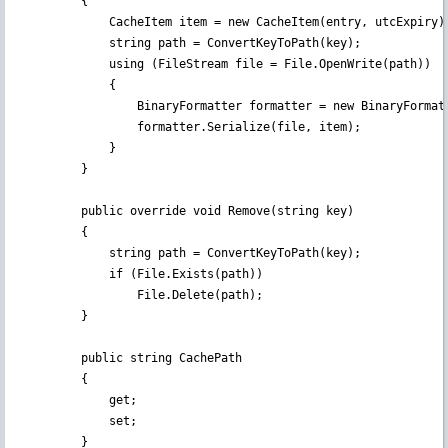
        {

            CacheItem item = new CacheItem(entry, utcExpiry);
            string path = ConvertKeyToPath(key);

            using (FileStream file = File.OpenWrite(path))

            {

                BinaryFormatter formatter = new BinaryFormatt
                formatter.Serialize(file, item);

            }

        }

        public override void Remove(string key)

        {

            string path = ConvertKeyToPath(key);

            if (File.Exists(path))

                File.Delete(path);

        }

        public string CachePath

        {

            get;

            set;

        }
