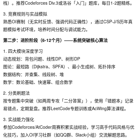
栈）。推荐Codeforces Div.3或洛谷「入门」题库，每日1-2题精练。
3. 竞赛规则与实战模拟
熟悉OI赛制（无实时反馈、强调代码正确性），通过CSP-J/S历年真
题模拟考试环境，培养时间分配与调试能力。
第二步：进阶阶段（6-12个月）——系统突破核心算法
1. 四大模块深度学习
动态规划：背包问题、线性DP、树形DP
图论：最短路（Dijkstra、SPFA）、最小生成树、拓扑排序
数据结构：并查集、线段树、堆
数学：数论基础、快速幂、组合数学
2. 分类刷题法
按专题集中突破（如两周专攻「二分答案」），使用「错题本」记录
易错点，定期复盘。推荐LeetCode专题训练或AcWing算法课程。
3. 实战能力强化
参加Codeforces/AtCoder周赛积累实战经验，学习高手代码风格与优
化技巧，加入OI学习社群（如QQ群、Slack小组）交流解题思路。