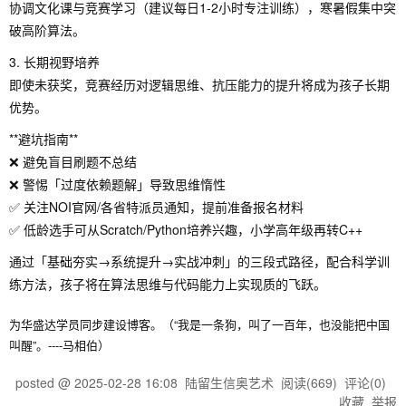
协调文化课与竞赛学习（建议每日1-2小时专注训练），寒暑假集中突
破高阶算法。
3. 长期视野培养
即使未获奖，竞赛经历对逻辑思维、抗压能力的提升将成为孩子长期
优势。
**避坑指南**
❌ 避免盲目刷题不总结
❌ 警惕「过度依赖题解」导致思维惰性
✅ 关注NOI官网/各省特派员通知，提前准备报名材料
✅ 低龄选手可从Scratch/Python培养兴趣，小学高年级再转C++
通过「基础夯实→系统提升→实战冲刺」的三段式路径，配合科学训
练方法，孩子将在算法思维与代码能力上实现质的飞跃。
为华盛达学员同步建设博客。（“我是一条狗，叫了一百年，也没能把中国
叫醒”。----马相伯）
posted @
2025-02-28 16:08
陆留生信奥艺术
阅读(
669
) 评论(
0
)
收藏
举报