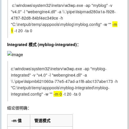
c:\windows\system32\inetsrv\w3wp.exe -ap "myblog" -v
"v4.0" -l "webengine4.dll" -a \\.\pipe\iisipmad280a1a-f928-
4787-82d8-84bf4ec349ce -h
"C:\inetpub\temp\apppools\myblog\myblog.config" -w ""
-m
1
-t 20 -ta 0
Integrated 模式 (myblog-integrated)：
c:\windows\system32\inetsrv\w3wp.exe -ap "myblog-
integrated" -v "v4.0" -l "webengine4.dll" -a
\\.\pipe\iisipmb621060a-77e5-47ad-a1f8-abc137abe173 -h
"C:\inetpub\temp\apppools\myblog-integrated\myblog-
integrated.config" -w ""
-m 0
-t 20 -ta 0
结论很明确：
-m
值
管道模式