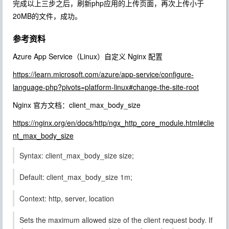
完成以上三步之后，刷新php应用的上传页面，再次上传小于
20MB的文件，成功。
参考资料
Azure App Service（Linux）自定义 Nginx 配置
https://learn.microsoft.com/azure/app-service/configure-
language-php?pivots=platform-linux#change-the-site-root
Nginx 官方文档：client_max_body_size
https://nginx.org/en/docs/http/ngx_http_core_module.html#clie
nt_max_body_size
Syntax: client_max_body_size size;
Default: client_max_body_size 1m;
Context: http, server, location
Sets the maximum allowed size of the client request body. If