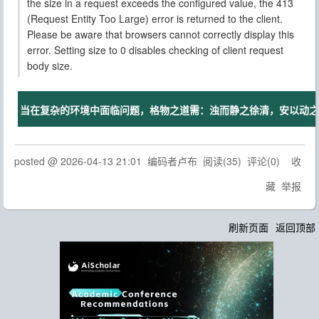
the size in a request exceeds the configured value, the 413
(Request Entity Too Large) error is returned to the client.
Please be aware that browsers cannot correctly display this
error. Setting size to 0 disables checking of client request
body size.
当在复杂的环境中面临问题，格物之道需：浊而静之徐清，安以动之徐
posted @
2026-04-13 21:01
编码者卢布
阅读(
35
) 评论(
0
)
收
藏
举报
刷新页面
返回顶部