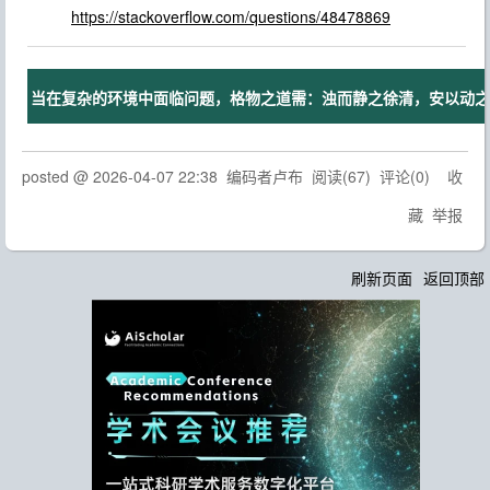
https://stackoverflow.com/questions/48478869
当在复杂的环境中面临问题，格物之道需：浊而静之徐清，安以动之徐
posted @
2026-04-07 22:38
编码者卢布
阅读(
67
) 评论(
0
)
收
藏
举报
刷新页面
返回顶部