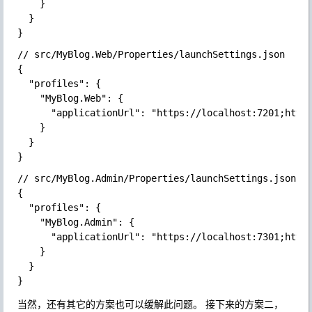
    }

  }

// src/MyBlog.Web/Properties/launchSettings.json

{

  "profiles": {

    "MyBlog.Web": {

      "applicationUrl": "https://localhost:7201;http:
    }

  }

// src/MyBlog.Admin/Properties/launchSettings.json

{

  "profiles": {

    "MyBlog.Admin": {

      "applicationUrl": "https://localhost:7301;http:
    }

  }

当然，还有其它的方案也可以缓解此问题。 接下来的方案二，