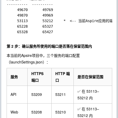
----------  ----------

     49670       49769

     49870       49969

     53113       53212     *  <-- 当前Aspire应用的
     65228       65327

     65328       65427

第 2 步：确认服务所使用的端口是否落在保留范围内
本当前的Apsire项目中，三个服务的端口配置
（
launchSettings.json
）：
HTTPS
HTTP 端
服务
是否在保留范围
端口
口
✅ 在 53113–
API
53209
53211
53212 内
✅ 在 53113–
Web
53208
53210
53212 内