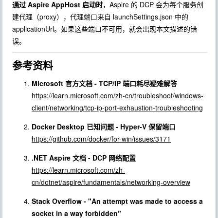
通过 Aspire AppHost 启动时
，Aspire 的 DCP 会为每个服务创
建代理（proxy），代理端口来自
launchSettings.json
中的
applicationUrl
。如果这些端口不可用，就会出现本文描述的错
误。
参考资料
Microsoft 官方文档 - TCP/IP 端口耗尽疑难解答
https://learn.microsoft.com/zh-cn/troubleshoot/windows-
client/networking/tcp-ip-port-exhaustion-troubleshooting
Docker Desktop 已知问题 - Hyper-V 保留端口
https://github.com/docker/for-win/issues/3171
.NET Aspire 文档 - DCP 网络配置
https://learn.microsoft.com/zh-
cn/dotnet/aspire/fundamentals/networking-overview
Stack Overflow - "An attempt was made to access a
socket in a way forbidden"