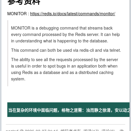
参考资料
MONITOR :
https://redis.io/docs/latest/commands/monitor/
MONITOR
is a debugging command that streams back
every command processed by the Redis server. It can help
in understanding what is happening to the database.
This command can both be used via
redis-cli
and via
telnet
.
The ability to see all the requests processed by the server
is useful in order to spot bugs in an application both when
using Redis as a database and as a distributed caching
system.
当在复杂的环境中面临问题，格物之道需：浊而静之徐清，安以动之徐