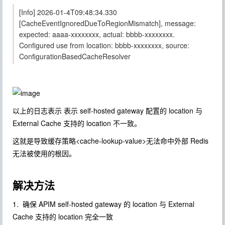
[Info] 2026-01-4T09:48:34.330
[CacheEventIgnoredDueToRegionMismatch], message:
expected: aaaa-xxxxxxxx, actual: bbbb-xxxxxxxx.
Configured use from location: bbbb-xxxxxxxx, source:
ConfigurationBasedCacheResolver
以上的日志表示 表示 self-hosted gateway 配置的 location 与
External Cache 支持的 location 不一致。
这就是导致缓存策略<cache-lookup-value>无法命中外部 Redis
无法被使用的根因。
解决方法
1. 确保 APIM self-hosted gateway 的 location 与 External
Cache 支持的 location 完全一致