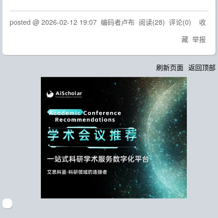
posted @
2026-02-12 19:07
编码者卢布
阅读(
28
) 评论(
0
)
收
藏
举报
刷新页面
返回顶部