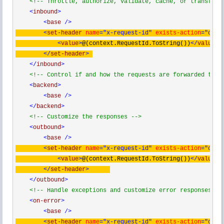
<!--
 Throttle, authorize, validate, cache, or transform
<
inbound
>
<
base 
/>
<
set-header 
name
="x-request-id"
 exists-action
="over
<
value
>
@(context.RequestId.ToString())
</
value
>
</
set-header
>
</
inbound
>
<!--
 Control if and how the requests are forwarded to s
<
backend
>
<
base 
/>
</
backend
>
<!--
 Customize the responses 
-->
<
outbound
>
<
base 
/>
<
set-header 
name
="x-request-id"
 exists-action
="over
<
value
>
@(context.RequestId.ToString())
</
value
>
</
set-header
>
</
outbound
>
<!--
 Handle exceptions and customize error responses  
-
<
on-error
>
<
base 
/>
<
set-header 
name
="x-request-id"
 exists-action
="over