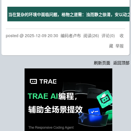
当在复杂的环境中面临问题，格物之道需：浊而静之徐清，安以动之徐
posted @
2025-12-09 20:30
编码者卢布
阅读(
26
) 评论(
0
)
收
藏
举报
刷新页面
返回顶部