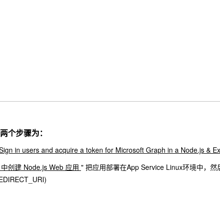
两个步骤为：
: Sign in users and acquire a token for Microsoft Graph in a Node.js & 
e 中创建 Node.js Web 应用
" 把应用部署在App Service Linux环境中，然后在Co
DIRECT_URI)