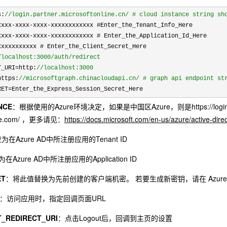
s:
//
login.partner.microsoftonline.cn/ # cloud instance string sh
xxxx-xxxx-xxxx-
xxxxxxxxxxxx #Enter_the_Tenant_Info_Here

xxxx-xxxx-xxxx-
xxxxxxxxxxxx # Enter_the_Application_Id_Here

xxxxxxxxxxx # Enter_the_Client_Secret_Here

/
localhost:3000/auth/redirect
T_URI=http:
//
localhost:3000
https:
//
microsoftgraph.chinacloudapi.cn/ # graph api endpoint st
RET=Enter_the_Express_Session_Secret_Here
NCE
：根据使用的Azure环境决定，如果是中国区Azure，则是https://login.partne
line.com/ ，更多请见：
https://docs.microsoft.com/en-us/azure/active-dire
为在Azure AD中所注册应用的Tenant ID
在Azure AD中所注册应用的Application ID
ET
：将此值替换为先前创建的客户端机密。 若要生成新密钥，请在 Azur
：访问应用时，指定回调页面URL
_REDIRECT_URI
：点击Logout后，回调到主页的设置