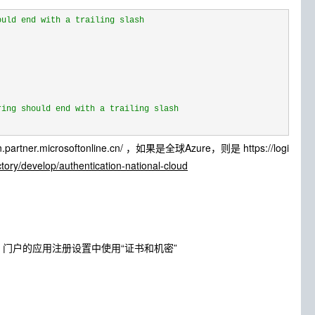
ould end with a trailing slash
ring should end with a trailing slash
r.microsoftonline.cn/ ，如果是全球Azure，则是 https://logi
ctory/develop/authentication-national-cloud
e 门户的应用注册设置中使用“证书和机密”