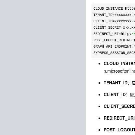
CLOUD_INSTANCE=http
TENANT_ID=xxxxxxxx-
CLIENT_ID
=xxxxxxxx-
CLIENT_SECRET
=x-
x.x
REDIRECT_URI
=http:
/
POST_LOGOUT_REDIREC
GRAPH_API_ENDPOINT=
EXPRESS_SESSION_SEC
CLOUD_INSTA
n.microsofton
TENANT_ID
：应
CLIENT_ID
：应为
CLIENT_SECR
REDIRECT_URI
POST_LOGOUT