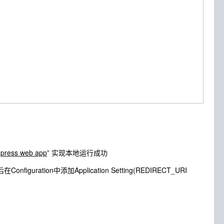
Express web app
” 实现本地运行成功
nfiguration中添加Application Setting(REDIRECT_URI