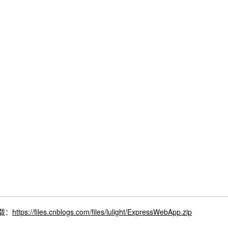
载：
https://files.cnblogs.com/files/lulight/ExpressWebApp.zip