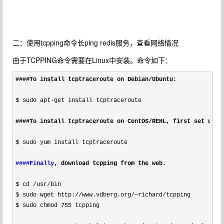
二：使用tcpping命令长ping redis服务，查看网络情况
由于TCPPING命令需要在Linux中安装。命令如下：
####To install tcptraceroute on Debian/
Ubuntu:

$ sudo apt-
get install tcptraceroute
####To install tcptraceroute on CentOS
/
REHL, first set up R
$
 sudo yum install tcptraceroute
####Finally
, download tcpping from the web.

$ cd /usr/
$ sudo wget http://www.vdberg.org/~richard/
$ sudo chmod 755
 tcpping