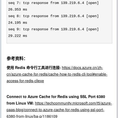
seq 7: tcp response from 139.219.6.4 [open]
26.353 ms
seq 8: tcp response from 139.219.6.4 [open]
24.195 ms
seq 9: tcp response from 139.219.6.4 [open]
29.222 ms
参考资料：
使用 Redis 命令行工具进行连接:
https://docs.azure.cn/zh-
cn/azure-cache-for-redis/cache-how-to-redis-cli-tool#enable-
access-for-redis-cliexe
Connect to Azure Cache for Redis using SSL Port 6380
from Linux VM:
https://techcommunity.microsoft.com/t5/azure-
paas-blog/connect-to-azure-cache-for-redis-using-ssl-port-
6380-from-linux/ba-p/1186109