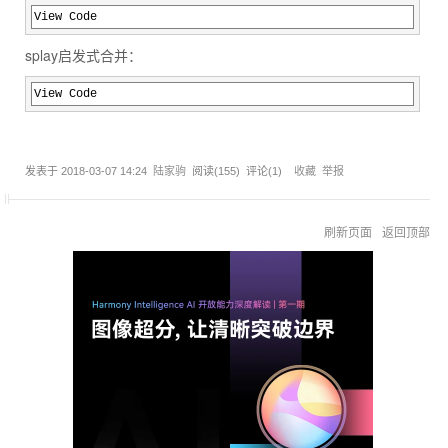
View Code
splay启发式合并：
View Code
发表于
2018-03-07 14:24
陆家驹
阅读(
155
) 评论(
1
)
收藏
举报
刷新页面
返回顶部