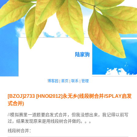
陆家驹
博客园
|
首页
|
联系
|
管理
[BZOJ]2733 [HNOI2012]永无乡(线段树合并/SPLAY启发
式合并)
//模拟赛里一道题要启发式合并，但我没想出来，我记得以前写
过，结果发现原来是用线段树合并做的。。。
线段树合并：