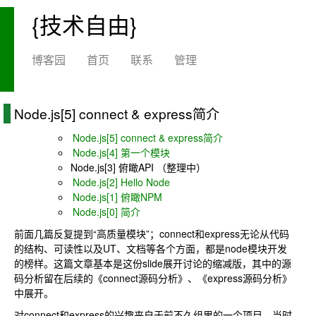
{技术自由}
博客园
首页
联系
管理
Node.js[5] connect & express简介
Node.js[5] connect & express简介
Node.js[4] 第一个模块
Node.js[3] 俯瞰API （整理中）
Node.js[2] Hello Node
Node.js[1] 俯瞰NPM
Node.js[0] 简介
前面几篇反复提到“高质量模块”；connect和express无论从代码
的结构、可读性以及UT、文档等各个方面，都是node模块开发
的榜样。这篇文章基本是这份slide展开讨论的缩减版，其中的源
码分析留在后续的《connect源码分析》、《express源码分析》
中展开。
对connect和express的兴趣来自于前不久组里的一个项目，当时