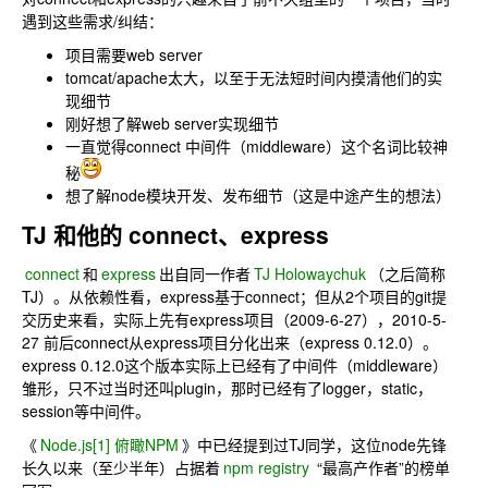
遇到这些需求/纠结：
项目需要web server
tomcat/apache太大，以至于无法短时间内摸清他们的实
现细节
刚好想了解web server实现细节
一直觉得connect 中间件（middleware）这个名词比较神
秘
想了解node模块开发、发布细节（这是中途产生的想法）
TJ 和他的 connect、express
connect
和
express
出自同一作者
TJ Holowaychuk
（之后简称
TJ）。从依赖性看，express基于connect；但从2个项目的git提
交历史来看，实际上先有express项目（2009-6-27），2010-5-
27 前后connect从express项目分化出来（express 0.12.0）。
express 0.12.0这个版本实际上已经有了中间件（middleware）
雏形，只不过当时还叫plugin，那时已经有了logger，static，
session等中间件。
《
Node.js[1] 俯瞰NPM
》中已经提到过TJ同学，这位node先锋
长久以来（至少半年）占据着
npm registry
“最高产作者”的榜单