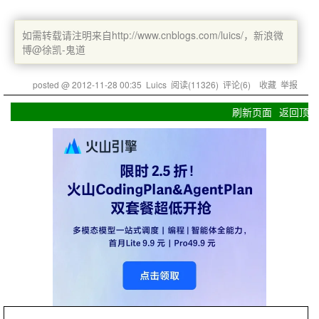
如需转载请注明来自http://www.cnblogs.com/luics/，新浪微
博@徐凯-鬼道
posted @
2012-11-28 00:35
Luics
阅读(
11326
) 评论(
6
)
收藏
举报
刷新页面
返回顶部