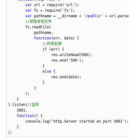
var
var
var
 pathname = __dirname + '/
public
//读取本地文件
function
//异常处理
if
else
).listen(
//监听
function
);