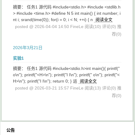
摘要： 任务1 源代码 #include<stdio.h> #include <stdlib.h
> #include <time.h> #define N 5 int main() { int number; i
nt i; srand(time(0)); for(i = 0; i < N; ++i) { n
阅读全文
posted @ 2026-04-04 14:50 FineLe
阅读(10)
评论(0)
推
荐(0)
2026年3月21日
实验1
摘要： 任务1 源代码 #include<stdio.h>int main(){ printf("
o\n"); printf("<H>\n"); printf("I I\n"); printf(" o\n"); printf("<
H>\n"); printf("I I\n"); return 0; } 运
阅读全文
posted @ 2026-03-21 15:57 FineLe
阅读(13)
评论(0)
推
荐(0)
公告