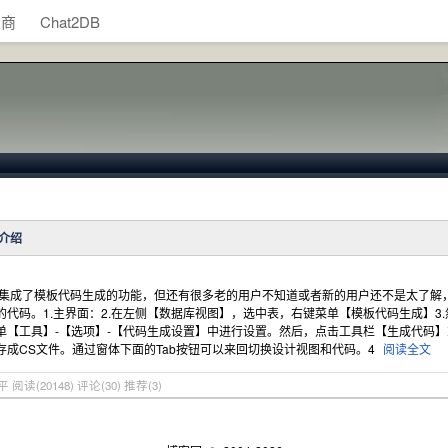
助商
Chat2DB
介绍
经集成了模板代码生成的功能，但还有很多老的用户不知道或者新的用户还不是太了解
的代码。1.主界面：2.在左侧【数据库视图】，选中表，右键菜单【模板代码生成】
单【工具】-【选项】-【代码生成设置】中进行设置。然后，点击工具栏【生成代码】
成CS文件。通过窗体下面的Tab按钮可以来回切换设计视图和代码。4
阅读全文
天平
阅读(20148)
评论(30)
推荐(3)