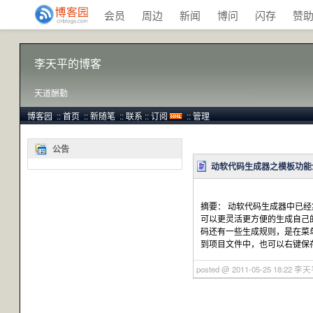
会员
周边
新闻
博问
闪存
赞
李天平的博客
天道酬勤
博客园
::
首页
::
新随笔
::
联系
::
订阅
::
管理
公告
动软代码生成器之模板功能
摘要： 动软代码生成器中已
可以更灵活更方便的生成自己
码还有一些生成规则，是在菜
到项目文件中，也可以右键保存
posted @ 2011-05-25 18:22 李