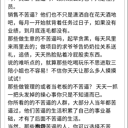
员。
销售不苦逼？他们也不只是潇洒自在花天酒地
吧，每月一开始就背着任务过日子，如果没有
业绩，到月底连毛都没有。
那些做生意的不苦逼吗，起早贪黑，每天风里
来雨里去的；做项目的求爷爷告奶奶拉关系送
礼，追债，天天热脸贴着冷屁股卖东西。
说的难听点的，就算那些吃喝玩乐不思进取三
陪小姐也不容易！不信你天天让那么多人摸摸
试试！
那些做管理的或者当老板的不苦逼？ 天天一抓
一把头发掉的操心事你只是不知道而已。
你所看的的不苦逼的人群，大部分人当年都苦
逼过，他们苦逼的生活积累了自己的事业基
础，才有了后面不苦逼的生活。
当然，那些
抱怨
苦逼的人，你可以选择不苦