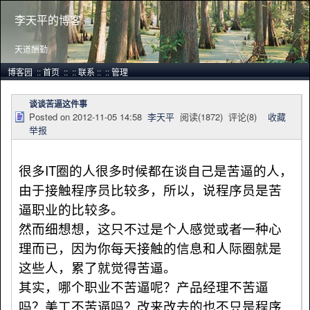
李天平的博客
天道酬勤
博客园
::
首页
::
::
联系
::
::
管理
谈谈苦逼这件事
Posted on
2012-11-05 14:58
李天平
阅读(
1872
) 评论(
8
)
收藏
举报
很多IT圈的人很多时候都在谈自己是苦逼的人，
由于接触程序员比较多，所以，说程序员是苦
逼职业的比较多。
然而细想想，这只不过是个人感觉或者一种心
理而已，因为你每天接触的信息和人际圈就是
这些人，累了就觉得苦逼。
其实，哪个职业不苦逼呢？产品经理不苦逼
吗？美工不苦逼吗？改来改去的也不只是程序