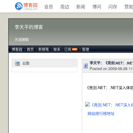
会员
周边
新闻
博问
闪存
赞
李天平的博客
天道酬勤
博客园
::
首页
::
新随笔
::
联系
::
订阅
::
管理
李天平：《亮剑.NET：.N
公告
Posted on
2009-06-28 11
《亮剑.NET：.NET深入
网站排行榜地址