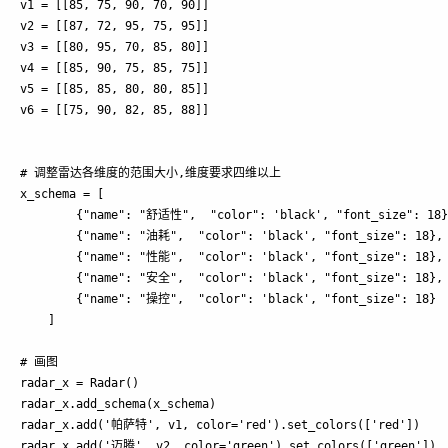
v1 = [[85, 75, 90, 70, 90]]

v2 = [[87, 72, 95, 75, 95]]

v3 = [[80, 95, 70, 85, 80]]

v4 = [[85, 90, 75, 85, 75]]

v5 = [[85, 85, 80, 80, 85]]

v6 = [[75, 90, 82, 85, 88]]

# 调整雷达各维度的范围大小,维度要求四维以上

x_schema = [

        {"name": "舒适性",  "color": 'black', "font_size": 18},
        {"name": "油耗",  "color": 'black', "font_size": 18},

        {"name": "性能",  "color": 'black', "font_size": 18},

        {"name": "安全",  "color": 'black', "font_size": 18},

        {"name": "操控",  "color": 'black', "font_size": 18}

    ]

# 画图

radar_x = Radar()

radar_x.add_schema(x_schema)

radar_x.add('帕萨特', v1, color='red').set_colors(['red'])

radar_x.add('迈腾', v2, color='green').set_colors(['green'])
