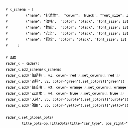
# x_schema = [

#         {"name": "舒适性",  "color": 'black', "font_size": 18
#         {"name": "油耗",  "color": 'black', "font_size": 18}
#         {"name": "性能",  "color": 'black', "font_size": 18}
#         {"name": "安全",  "color": 'black', "font_size": 18}
#         {"name": "操控", "color": 'black', "font_size": 18}

#     ]

# 画图

radar_x = Radar()

radar_x.add_schema(x_schema)

radar_x.add('帕萨特', v1, color='red').set_colors(['red'])

radar_x.add('迈腾', v2, color='green').set_colors(['green'])

radar_x.add('凯美瑞', v3, color='orange').set_colors(['orange']
radar_x.add('亚洲龙', v4, color='blue').set_colors(['blue'])

radar_x.add('天籁', v5, color='purple').set_colors(['purple'])
radar_x.add('雅阁', v6, color='yellow').set_colors(['yellow'])
radar_x.set_global_opts(

        title_opts=op.TitleOpts(title="car_type", pos_right="c