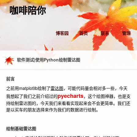
咖啡陪你
博客园
首页
联系
管理
软件测试|使用Python绘制雷达图
前言
之前用matplotlib绘制了
雷达图
，可能代码量会相对多一些，今天
pyecharts
我想起了我们之前介绍过的
，这个绘图神器，也是支
持绘制雷达图的，今天我们来看看实现起来会不会更简单。我们还
是以买车的朋友选择来作为我们的数据进行绘制。
绘制基础雷达图