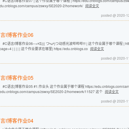
#C语言I博客作业07 | 这个作业属于哪个课程 | https://edu.cnblogs.com/campus/zswxy/
/edu.cnblogs.com/campus/zswxy/SE2020-2/homework/
阅读全文
posted @ 2020-
言I博客作业06
#C语言I博客作业06─=≡Σ((( つ•̀ω•́)つ动感光波哔哔哔!!! | 这个作业属于哪个课程 | https://e
?page=4 | | | | | 这个作业要求在哪里| https://edu.cnblogs.co
阅读全文
posted @ 2020-
言I博客作业05
 #C语言|博客作业05 #1.作业头 这个作业属于哪个课程 https://edu.cnblogs.com/cam
://edu.cnblogs.com/campus/zswxy/SE2020-2/homework/11527 这个
阅读全文
posted @ 2020-
言I博客作业04