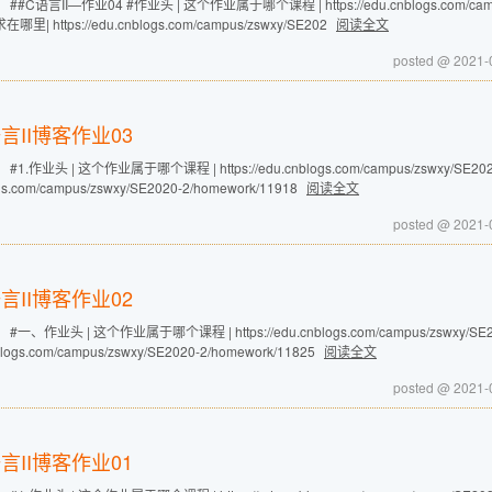
##C语言II—作业04 #作业头 | 这个作业属于哪个课程 | https://edu.cnblogs.com/campus/z
哪里| https://edu.cnblogs.com/campus/zswxy/SE202
阅读全文
posted @ 2021
言II博客作业03
#1.作业头 | 这个作业属于哪个课程 | https://edu.cnblogs.com/campus/zswxy/SE2020-2
gs.com/campus/zswxy/SE2020-2/homework/11918
阅读全文
posted @ 2021
言II博客作业02
#一、作业头 | 这个作业属于哪个课程 | https://edu.cnblogs.com/campus/zswxy/SE2020
blogs.com/campus/zswxy/SE2020-2/homework/11825
阅读全文
posted @ 2021
言II博客作业01