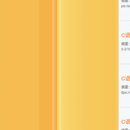
摘要： 
ps:/
C语
摘要： 
0-2/
C语
摘要：
ttps
C语