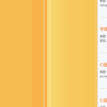
摘要： 
nblo
学
摘要
链接，没
C语
摘要： 
ps:/
C语