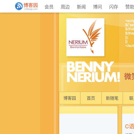
会员
周边
新闻
博问
闪存
赞
微
博客园
首页
新随笔
联
C语