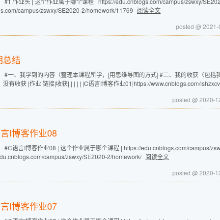
#1.作业头 | 这个作业属于哪个课程 | https://edu.cnblogs.com/campus/zswxy/SE2020-2
gs.com/campus/zswxy/SE2020-2/homework/11769
阅读全文
posted @ 2021
期总结
： #一、我学到的内容（整理本课程所学，[用思维导图的方式] #二、我的收获（包
有收获 |作业|链接|收获| | | | | |C语言I博客作业01|https://www.cnblogs.com/lshzxcvb
posted @ 2020-
言I博客作业08
#C语言I博客作业08 | 这个作业属于哪个课程 | https://edu.cnblogs.com/campus/zswxy/
/edu.cnblogs.com/campus/zswxy/SE2020-2/homework/
阅读全文
posted @ 2020-
言I博客作业07