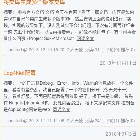
将类库生成多个版本类库
摘要： 参考官方文档 文档 今天在官网上看了一篇文档，内容是如何
实现在自己的类库生成多个版本的dll 然后安装上面的说明进行了实
践，实现的效果如下，没去测试会不会出问题，下次有时间再详细来
一遍 先贴个代码吧，以后再接着弄，，好像不能打包了，有时间再看
看什么回事 <Project Sdk="Microsoft
阅读全文
posted @ 2018-12-19 15:20 个人天使
阅读(311)
评论(0)
推荐(0)
2018年11月11日
Log4Net配置
摘要： 上的日志将Debug、Error、Info、Warn的信息放在一个文件
里，看着有些杂乱。我自己配置了一个将它们分开（今天双十一）
放，看着舒服，下面是配置后得到效果 好了，接下来是步骤， 首先
在 Nuget引用log4net包，此处内容跳过， 接下来是配置文件 控制台
是App.config网站是web
阅读全文
posted @ 2018-11-11 11:06 个人天使
阅读(241)
评论(1)
推荐(0)
2018年9月3日