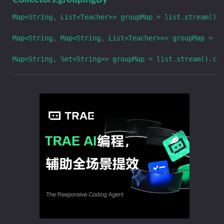
Map<String, List<Teacher>> groupMap = list.stream().c
Map<String, Map<String, List<Teacher>>> groupMap = li