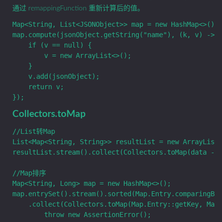
通过 remappingFunction 重新计算后的值。
Map<String, List<JSONObject>> map = new HashMap<>();

map.compute(jsonObject.getString("name"), (k, v) -> {
    if (v == null) {

        v = new ArrayList<>();

    }

    v.add(jsonObject);

    return v;

Collectors.toMap
//List转Map

List<Map<String, String>> resultList = new ArrayList<
resultList.stream().collect(Collectors.toMap(data -> 
//Map排序

Map<String, Long> map = new HashMap<>();

map.entrySet().stream().sorted(Map.Entry.comparingByV
    .collect(Collectors.toMap(Map.Entry::getKey, Map.
        throw new AssertionError();
