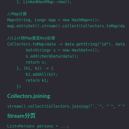
    }, LinkedHashMap::new));

//Map计算

Map<String, Long> map = new HashMap<>();

map.entrySet().stream().collect(Collectors.toMap(data
//List转Map重复Key处理

Collectors.toMap(data -> data.getString("id"), data -
        Set<String> s = new HashSet<>();

        s.add(checkData(data));

        return s;

    }, (k1, k2) -> {

        k1.addAll(k2);

        return k1;

Collectors.joining
Stream分页
List<Person> persons = ...;
