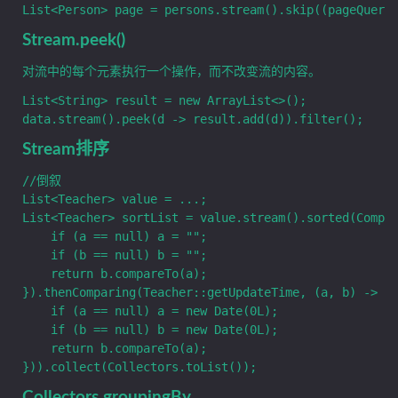
Stream.peek()
对流中的每个元素执行一个操作，而不改变流的内容。
List<String> result = new ArrayList<>();

Stream排序
//倒叙

List<Teacher> value = ...;

List<Teacher> sortList = value.stream().sorted(Compar
    if (a == null) a = "";

    if (b == null) b = "";

    return b.compareTo(a);

}).thenComparing(Teacher::getUpdateTime, (a, b) -> {

    if (a == null) a = new Date(0L);

    if (b == null) b = new Date(0L);

    return b.compareTo(a);

Collectors.groupingBy