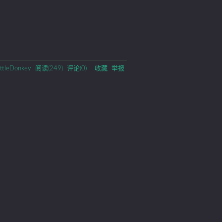
ittleDonkey
阅读(
249
) 评论(
0
)
收藏
举报