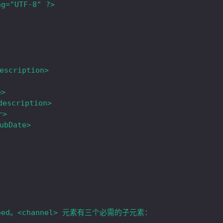
g="UTF-8" ?>

feed。<channel> 元素有三个必需的子元素：
