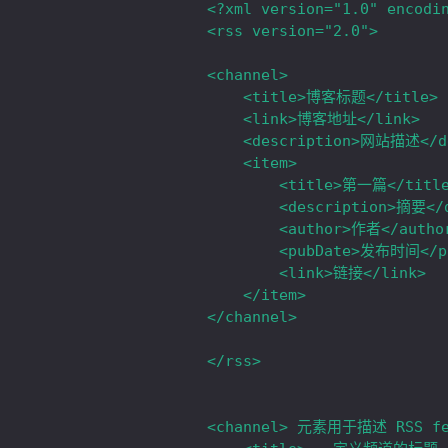
<?xml version="1.0" encodin
<rss version="2.0">

<channel>

	<title>博客标题</title>

	<link>博客地址</link>

	<description>网站描述</description>

    <item>  

		<title>第一篇</title>  

		<description>摘要</description>  

		<author>作者</author>  

		<pubDate>发布时间</pubDate>  

		<link>链接</link>  

    </item>  

</channel>

</rss>

<channel> 元素用于描述 RSS 