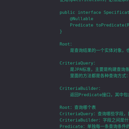
public interface Specificat
	@Nullable

	Predicate toPredicate(Root<T> root, CriteriaQuery<?> query, CriteriaBuilder criteriaBuilder);

}

Root：

	是查询结果的一个实体对象，也就是查询结果返回的主要对象。

CriteriaQuery：

	是JPA标准，主要是构建查询条件的。

	里面的方法都是各种查询方式：distinct、select、where、groupby、having、orderby。

CriteriaBuilder：

	返回Predicate接口，其中包含between、gt（大于）、lt（小于）、not等操作。

Root：查询哪个表

CriteriaQuery：查询哪些字段
CriteriaBuilder：字段