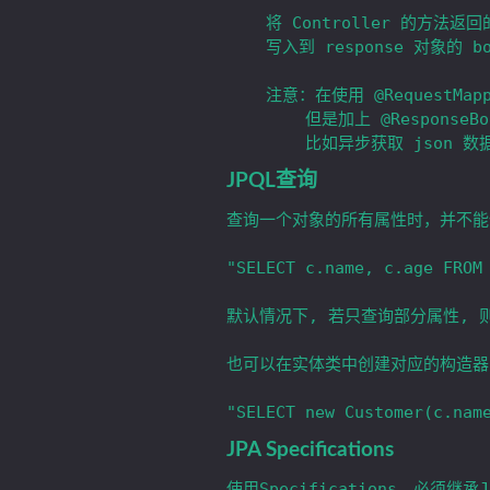
	将 Controller 的方法返回的对象通过适当的转换器转换为指定的格式后，

	写入到 response 对象的 body 区，通常用来返回 JSON数据 或 XML。

	注意：在使用 @RequestMapping 后，返回值通常解析为跳转路径，

		但是加上 @ResponseBody 后返回结果不会被解析为跳转路径，而是直接写入 HTTP response body 中。 

JPQL查询
查询一个对象的所有属性时，并不能像 
"SELECT c.name, c.age FROM 
默认情况下, 若只查询部分属性, 则将返
也可以在实体类中创建对应的构造器,
JPA Specifications
使用Specifications，必须继承Jpa