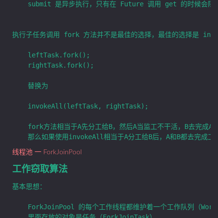
	submit 是异步执行，只有在 Future 调用 get 的时候会阻塞。

执行子任务调用 fork 方法并不是最佳的选择，最佳的选择是 invoke
	leftTask.fork();  

	rightTask.fork();

	替换为

	invokeAll(leftTask, rightTask);

	fork方法相当于A先分工给B，然后A当监工不干活，B去完成A交代的任务。所以上面的模式相当于浪费了一个线程。

线程池 一 ForkJoinPool
工作窃取算法
基本思想：

	ForkJoinPool 的每个工作线程都维护着一个工作队列（WorkQueue），这是一个双端队列（Deque），

	里面存放的对象是任务（ForkJoinTask）。
