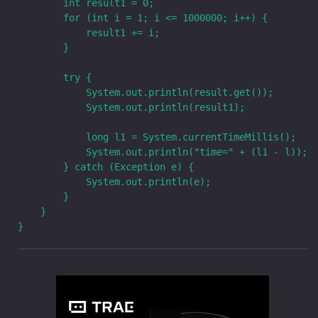
        int result1 = 0;

        for (int i = 1; i <= 1000000; i++) {

            result1 += i;

        }

        try {

            System.out.println(result.get());

            System.out.println(result1);

            long l1 = System.currentTimeMillis();

            System.out.println("time=" + (l1 - l));

        } catch (Exception e) {

            System.out.println(e);

        }

    }
