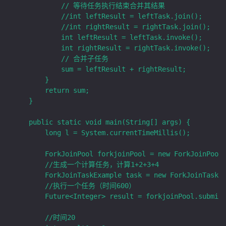
            // 等待任务执行结束合并其结果

            //int leftResult = leftTask.join();

            //int rightResult = rightTask.join();

            int leftResult = leftTask.invoke();

            int rightResult = rightTask.invoke();

            // 合并子任务

            sum = leftResult + rightResult;

        }

        return sum;

    }

    public static void main(String[] args) {

        long l = System.currentTimeMillis();

        ForkJoinPool forkjoinPool = new ForkJoinPool(
        //生成一个计算任务，计算1+2+3+4

        ForkJoinTaskExample task = new ForkJoinTaskEx
        //执行一个任务（时间600）

        Future<Integer> result = forkjoinPool.submit(
        //时间20
