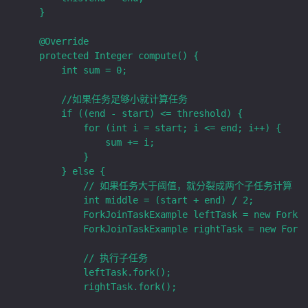
    }

    @Override

    protected Integer compute() {

        int sum = 0;

        //如果任务足够小就计算任务

        if ((end - start) <= threshold) {

            for (int i = start; i <= end; i++) {

                sum += i;

            }

        } else {

            // 如果任务大于阈值，就分裂成两个子任务计算

            int middle = (start + end) / 2;

            ForkJoinTaskExample leftTask = new ForkJo
            ForkJoinTaskExample rightTask = new ForkJ
            // 执行子任务

            leftTask.fork();

            rightTask.fork();
