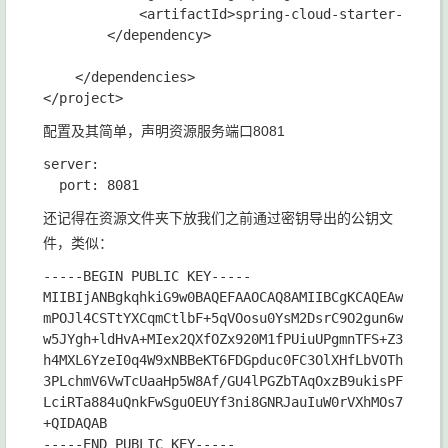
            <artifactId>spring-cloud-starter-oauth2
        </dependency>

    </dependencies>

配置及其简单，声明资源服务端口8081
server:

还记得在资源文件夹下放我们之前通过密钥导出的公钥文
件，类似：
-----BEGIN PUBLIC KEY-----

MIIBIjANBgkqhkiG9w0BAQEFAAOCAQ8AMIIBCgKCAQEAwR84LFH
mPOJl4CSTtYXCqmCtlbF+5qVOosu0YsM2DsrC9O2gun6wVFKkWY
w5JYgh+ldHvA+MIex2QXfOZx920M1fPUiuUPgmnTFS+Z3lmK3/T
h4MXL6YzeI0q4W9xNBBeKT6FDGpduc0FC3OlXHfLbVOThKmAUpA
3PLchmV6VwTcUaaHp5W8Af/GU4lPGZbTAqOxzB9ukisPFuO1Dik
LciRTa884uQnkFwSguOEUYf3ni8GNRJauIuW0rVXhMOs78pKvCK
+QIDAQAB
