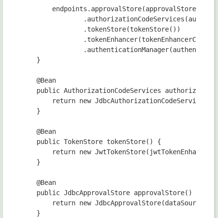
        endpoints.approvalStore(approvalStore())

                .authorizationCodeServices(authoriz
                .tokenStore(tokenStore())

                .tokenEnhancer(tokenEnhancerChain)

                .authenticationManager(authenticati
    }

    @Bean

    public AuthorizationCodeServices authorizationC
        return new JdbcAuthorizationCodeServices(da
    }

    @Bean

    public TokenStore tokenStore() {

        return new JwtTokenStore(jwtTokenEnhancer()
    }

    @Bean

    public JdbcApprovalStore approvalStore() {

        return new JdbcApprovalStore(dataSource);

    }
