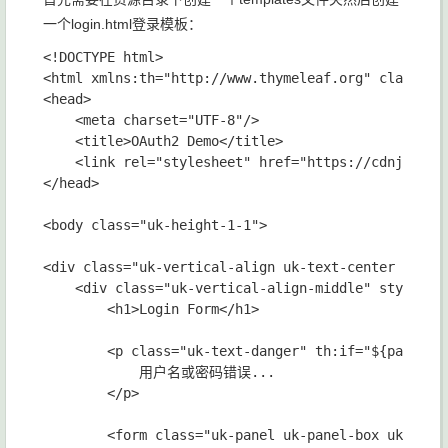
一个login.html登录模板：
<!DOCTYPE html>

<html xmlns:th="http://www.thymeleaf.org" class="uk
<head>

    <meta charset="UTF-8"/>

    <title>OAuth2 Demo</title>

    <link rel="stylesheet" href="https://cdnjs.clou
</head>

<body class="uk-height-1-1">

<div class="uk-vertical-align uk-text-center uk-hei
    <div class="uk-vertical-align-middle" style="wi
        <h1>Login Form</h1>

        <p class="uk-text-danger" th:if="${param.er
            用户名或密码错误...

        </p>

        <form class="uk-panel uk-panel-box uk-form"