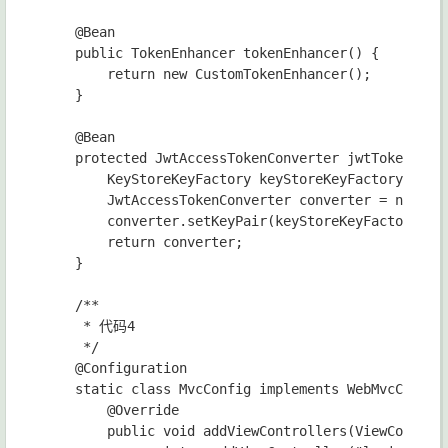
    @Bean

    public TokenEnhancer tokenEnhancer() {

        return new CustomTokenEnhancer();

    }

    @Bean

    protected JwtAccessTokenConverter jwtTokenEnhan
        KeyStoreKeyFactory keyStoreKeyFactory = new
        JwtAccessTokenConverter converter = new Jwt
        converter.setKeyPair(keyStoreKeyFactory.get
        return converter;

    }

    /**

     * 代码4

     */

    @Configuration

    static class MvcConfig implements WebMvcConfigu
        @Override

        public void addViewControllers(ViewControll