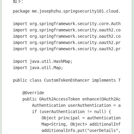
如下：
package me.josephzhu.springsecurity101.cloud.oauth2
import org.springframework.security.core.Authentica
import org.springframework.security.oauth2.common.D
import org.springframework.security.oauth2.common.O
import org.springframework.security.oauth2.provider
import org.springframework.security.oauth2.provider
import java.util.HashMap;

import java.util.Map;

public class CustomTokenEnhancer implements TokenEn
    @Override

    public OAuth2AccessToken enhance(OAuth2AccessTo
        Authentication userAuthentication = authent
        if (userAuthentication != null) {

            Object principal = authentication.getUs
            Map<String, Object> additionalInfo = ne
            additionalInfo.put("userDetails", princ