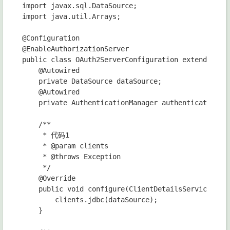
import javax.sql.DataSource;

import java.util.Arrays;

@Configuration

@EnableAuthorizationServer

public class OAuth2ServerConfiguration extends Auth
    @Autowired

    private DataSource dataSource;

    @Autowired

    private AuthenticationManager authenticationMan
    /**

     * 代码1

     * @param clients

     * @throws Exception

     */

    @Override

    public void configure(ClientDetailsServiceConfi
        clients.jdbc(dataSource);

    }
