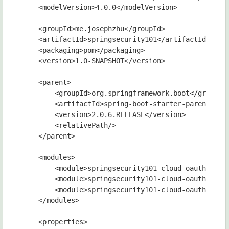
    <modelVersion>4.0.0</modelVersion>

    <groupId>me.josephzhu</groupId>

    <artifactId>springsecurity101</artifactId>

    <packaging>pom</packaging>

    <version>1.0-SNAPSHOT</version>

    <parent>

        <groupId>org.springframework.boot</groupId>
        <artifactId>spring-boot-starter-parent</art
        <version>2.0.6.RELEASE</version>

        <relativePath/>

    </parent>

    <modules>

        <module>springsecurity101-cloud-oauth2-clie
        <module>springsecurity101-cloud-oauth2-serv
        <module>springsecurity101-cloud-oauth2-user
    </modules>

    <properties>
