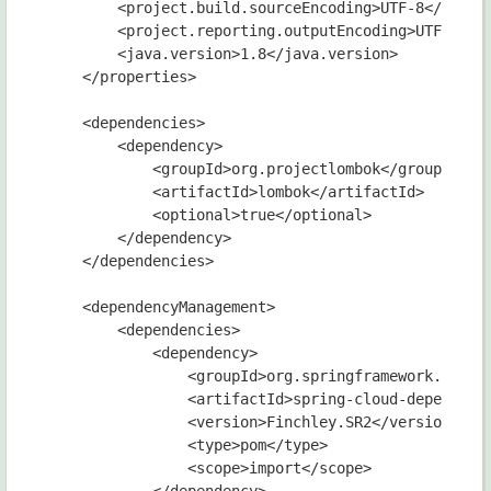
        <project.build.sourceEncoding>UTF-8</projec
        <project.reporting.outputEncoding>UTF-8</pr
        <java.version>1.8</java.version>

    </properties>

    <dependencies>

        <dependency>

            <groupId>org.projectlombok</groupId>

            <artifactId>lombok</artifactId>

            <optional>true</optional>

        </dependency>

    </dependencies>

    <dependencyManagement>

        <dependencies>

            <dependency>

                <groupId>org.springframework.cloud<
                <artifactId>spring-cloud-dependenci
                <version>Finchley.SR2</version>

                <type>pom</type>

                <scope>import</scope>
