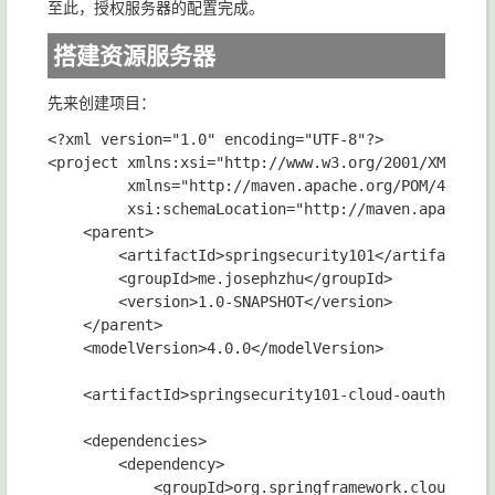
至此，授权服务器的配置完成。
搭建资源服务器
先来创建项目：
<?xml version="1.0" encoding="UTF-8"?>

<project xmlns:xsi="http://www.w3.org/2001/XMLSchem
         xmlns="http://maven.apache.org/POM/4.0.0"

         xsi:schemaLocation="http://maven.apache.or
    <parent>

        <artifactId>springsecurity101</artifactId>

        <groupId>me.josephzhu</groupId>

        <version>1.0-SNAPSHOT</version>

    </parent>

    <modelVersion>4.0.0</modelVersion>

    <artifactId>springsecurity101-cloud-oauth2-user
    <dependencies>

        <dependency>

            <groupId>org.springframework.cloud</gro