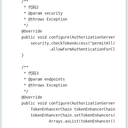
    /**

     * 代码2

     * @param security

     * @throws Exception

     */

    @Override

    public void configure(AuthorizationServerSecuri
        security.checkTokenAccess("permitAll()")

                .allowFormAuthenticationForClients(
    }

    /**

     * 代码3

     * @param endpoints

     * @throws Exception

     */

    @Override

    public void configure(AuthorizationServerEndpoi
        TokenEnhancerChain tokenEnhancerChain = new
        tokenEnhancerChain.setTokenEnhancers(

                Arrays.asList(tokenEnhancer(), jwtT