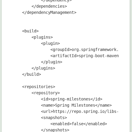
            </dependency>

        </dependencies>

    </dependencyManagement>

    <build>

        <plugins>

            <plugin>

                <groupId>org.springframework.boot</
                <artifactId>spring-boot-maven-plugi
            </plugin>

        </plugins>

    </build>

    <repositories>

        <repository>

            <id>spring-milestones</id>

            <name>Spring Milestones</name>

            <url>https://repo.spring.io/libs-milest
            <snapshots>

                <enabled>false</enabled>

            </snapshots>
