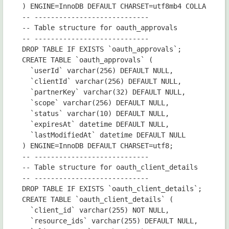
) ENGINE=InnoDB DEFAULT CHARSET=utf8mb4 COLLATE=utf
-- ----------------------------

-- Table structure for oauth_approvals

-- ----------------------------

DROP TABLE IF EXISTS `oauth_approvals`;

CREATE TABLE `oauth_approvals` (

  `userId` varchar(256) DEFAULT NULL,

  `clientId` varchar(256) DEFAULT NULL,

  `partnerKey` varchar(32) DEFAULT NULL,

  `scope` varchar(256) DEFAULT NULL,

  `status` varchar(10) DEFAULT NULL,

  `expiresAt` datetime DEFAULT NULL,

  `lastModifiedAt` datetime DEFAULT NULL

) ENGINE=InnoDB DEFAULT CHARSET=utf8;

-- ----------------------------

-- Table structure for oauth_client_details

-- ----------------------------

DROP TABLE IF EXISTS `oauth_client_details`;

CREATE TABLE `oauth_client_details` (

  `client_id` varchar(255) NOT NULL,

  `resource_ids` varchar(255) DEFAULT NULL,
