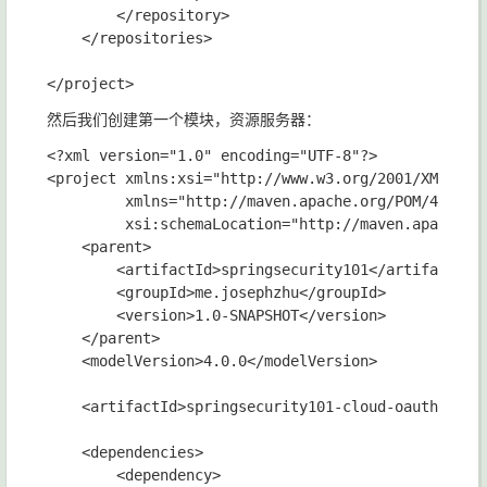
        </repository>

    </repositories>

然后我们创建第一个模块，资源服务器：
<?xml version="1.0" encoding="UTF-8"?>

<project xmlns:xsi="http://www.w3.org/2001/XMLSchem
         xmlns="http://maven.apache.org/POM/4.0.0"

         xsi:schemaLocation="http://maven.apache.or
    <parent>

        <artifactId>springsecurity101</artifactId>

        <groupId>me.josephzhu</groupId>

        <version>1.0-SNAPSHOT</version>

    </parent>

    <modelVersion>4.0.0</modelVersion>

    <artifactId>springsecurity101-cloud-oauth2-serv
    <dependencies>

        <dependency>
