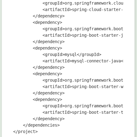
            <groupId>org.springframework.cloud</gro
            <artifactId>spring-cloud-starter-oauth2
        </dependency>

        <dependency>

            <groupId>org.springframework.boot</grou
            <artifactId>spring-boot-starter-jdbc</a
        </dependency>

        <dependency>

            <groupId>mysql</groupId>

            <artifactId>mysql-connector-java</artif
        </dependency>

        <dependency>

            <groupId>org.springframework.boot</grou
            <artifactId>spring-boot-starter-web</ar
        </dependency>

        <dependency>

            <groupId>org.springframework.boot</grou
            <artifactId>spring-boot-starter-thymele
        </dependency>

    </dependencies>
