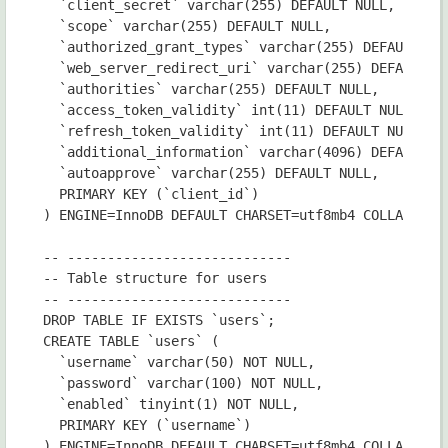
  `client_secret` varchar(255) DEFAULT NULL,

  `scope` varchar(255) DEFAULT NULL,

  `authorized_grant_types` varchar(255) DEFAULT NUL
  `web_server_redirect_uri` varchar(255) DEFAULT NU
  `authorities` varchar(255) DEFAULT NULL,

  `access_token_validity` int(11) DEFAULT NULL,

  `refresh_token_validity` int(11) DEFAULT NULL,

  `additional_information` varchar(4096) DEFAULT NU
  `autoapprove` varchar(255) DEFAULT NULL,

  PRIMARY KEY (`client_id`)

) ENGINE=InnoDB DEFAULT CHARSET=utf8mb4 COLLATE=utf
-- ----------------------------

-- Table structure for users

-- ----------------------------

DROP TABLE IF EXISTS `users`;

CREATE TABLE `users` (

  `username` varchar(50) NOT NULL,

  `password` varchar(100) NOT NULL,

  `enabled` tinyint(1) NOT NULL,

  PRIMARY KEY (`username`)

) ENGINE=InnoDB DEFAULT CHARSET=utf8mb4 COLLATE=utf