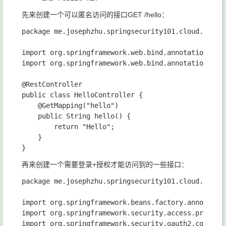
先来创建一个可以匿名访问的接口GET /hello：
package me.josephzhu.springsecurity101.cloud.oauth2
import org.springframework.web.bind.annotation.GetM
import org.springframework.web.bind.annotation.Rest
@RestController

public class HelloController {

    @GetMapping("hello")

    public String hello() {

        return "Hello";

    }

再来创建一个需要登录+授权才能访问到的一些接口：
package me.josephzhu.springsecurity101.cloud.oauth2
import org.springframework.beans.factory.annotation
import org.springframework.security.access.prepost.
import org.springframework.security.oauth2.common.O