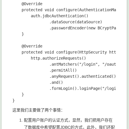
    @Override

    protected void configure(AuthenticationManagerB
        auth.jdbcAuthentication()

                .dataSource(dataSource)

                .passwordEncoder(new BCryptPassword
    }

    @Override

    protected void configure(HttpSecurity http) thr
        http.authorizeRequests()

                .antMatchers("/login", "/oauth/auth
                .permitAll()

                .anyRequest().authenticated()

                .and()

                .formLogin().loginPage("/login");

    }

这里我们主要做了两个事情：
配置用户账户的认证方式，显然，我们把用户存在
了数据库中希望配置JDBC的方式，此外，我们还配