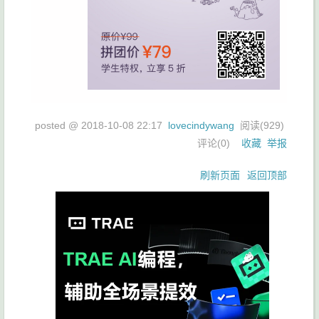
posted @
2018-10-08 22:17
lovecindywang
阅读(
929
)
评论(
0
)
收藏
举报
刷新页面
返回顶部