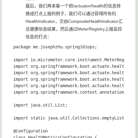
最后，我们再来看一个把/actuator/health的信息转
换成打点上报的例子，我们可以通过获得所有的
HealthIndicator，交由CompositeHealthIndicator汇
总健康信息结果，然后通过MeterRegistry上报监控
信息的打点：
package me.josephzhu.spring101ops;

import io.micrometer.core.instrument.MeterRegistry;
import org.springframework.boot.actuate.health.Comp
import org.springframework.boot.actuate.health.Heal
import org.springframework.boot.actuate.health.Heal
import org.springframework.boot.actuate.health.Stat
import org.springframework.context.annotation.Confi
import java.util.List;

import static java.util.Collections.emptyList;

@Configuration

class HealthMetricsConfiguration {
