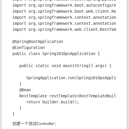
import org.springframework.boot.autoconfigure.Sprin
import org.springframework.boot.web.client.RestTemp
import org.springframework.context.annotation.Bean;
import org.springframework.context.annotation.Confi
import org.springframework.web.client.RestTemplate;
@SpringBootApplication

@Configuration

public class Spring101OpsApplication {

   public static void main(String[] args) {

      SpringApplication.run(Spring101OpsApplication
   }

   @Bean

   RestTemplate restTemplate(RestTemplateBuilder bu
      return builder.build();

   }

创建一个测试Controller：