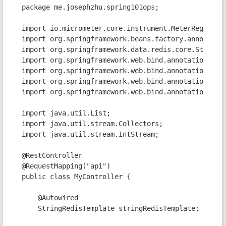
package me.josephzhu.spring101ops;

import io.micrometer.core.instrument.MeterRegistry;
import org.springframework.beans.factory.annotation
import org.springframework.data.redis.core.StringRe
import org.springframework.web.bind.annotation.GetM
import org.springframework.web.bind.annotation.Requ
import org.springframework.web.bind.annotation.Requ
import org.springframework.web.bind.annotation.Rest
import java.util.List;

import java.util.stream.Collectors;

import java.util.stream.IntStream;

@RestController

@RequestMapping("api")

public class MyController {

    @Autowired

    StringRedisTemplate stringRedisTemplate;
