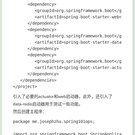
      <dependency>

         <groupId>org.springframework.boot</groupId
         <artifactId>spring-boot-starter-web</artif
      </dependency>

      <dependency>

         <groupId>org.springframework.boot</groupId
         <artifactId>spring-boot-starter-data-redis
      </dependency>

      <dependency>

         <groupId>org.springframework.boot</groupId
         <artifactId>spring-boot-starter-actuator</
      </dependency>

   </dependencies>

引入了必要的actuator和web启动器，此外，还引入了
data-redis启动器用于测试一些功能。
然后创建主程序：
package me.josephzhu.spring101ops;

import org.springframework.boot.SpringApplication;
