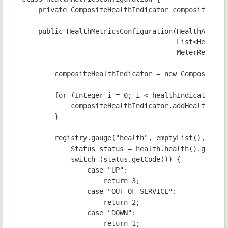
    private CompositeHealthIndicator compositeHealt
    public HealthMetricsConfiguration(HealthAggrega
                                      List<HealthIn
                                      MeterRegistry
        compositeHealthIndicator = new CompositeHea
        for (Integer i = 0; i < healthIndicators.si
            compositeHealthIndicator.addHealthIndic
        }

        registry.gauge("health", emptyList(), compo
            Status status = health.health().getStat
            switch (status.getCode()) {

                case "UP":

                    return 3;

                case "OUT_OF_SERVICE":

                    return 2;

                case "DOWN":

                    return 1;
