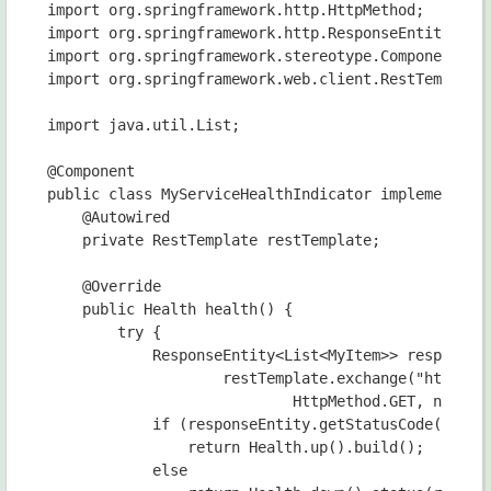
import org.springframework.http.HttpMethod;

import org.springframework.http.ResponseEntity;

import org.springframework.stereotype.Component;

import org.springframework.web.client.RestTemplate;
import java.util.List;

@Component

public class MyServiceHealthIndicator implements He
    @Autowired

    private RestTemplate restTemplate;

    @Override

    public Health health() {

        try {

            ResponseEntity<List<MyItem>> responseEn
                    restTemplate.exchange("http://l
                            HttpMethod.GET, null, n
            if (responseEntity.getStatusCode().is2x
                return Health.up().build();

            else
