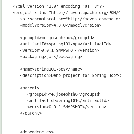
<?xml version="1.0" encoding="UTF-8"?>

<project xmlns="http://maven.apache.org/POM/4.0.0" 
   xsi:schemaLocation="http://maven.apache.org/POM/
   <modelVersion>4.0.0</modelVersion>

   <groupId>me.josephzhu</groupId>

   <artifactId>spring101-ops</artifactId>

   <version>0.0.1-SNAPSHOT</version>

   <packaging>jar</packaging>

   <name>spring101-ops</name>

   <description>Demo project for Spring Boot</descr
   <parent>

      <groupId>me.josephzhu</groupId>

      <artifactId>spring101</artifactId>

      <version>0.0.1-SNAPSHOT</version>

   </parent>

   <dependencies>
