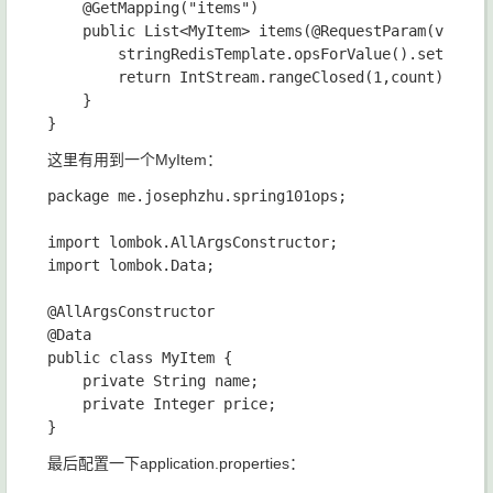
    @GetMapping("items")

    public List<MyItem> items(@RequestParam(value =
        stringRedisTemplate.opsForValue().set("test
        return IntStream.rangeClosed(1,count).mapTo
    }

这里有用到一个MyItem：
package me.josephzhu.spring101ops;

import lombok.AllArgsConstructor;

import lombok.Data;

@AllArgsConstructor

@Data

public class MyItem {

    private String name;

    private Integer price;

最后配置一下application.properties：