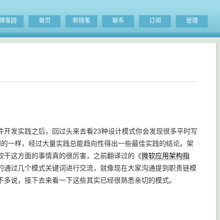
博客园
首页
新随笔
联系
订阅
管理
件开发实践之后，回过头来去看23种设计模式你会发现很多平时写
到的一样，经过大量实践总能趋向性得出一些最佳实践的结论。架
软干这方面的事情真的很厉害，之前翻译过的《
微软应用架构指
的通过几个模式关键词进行交流，就像现在大家沟通提到职责链模
不多说，接下去来看一下这些其实已经很熟悉亲切的模式。