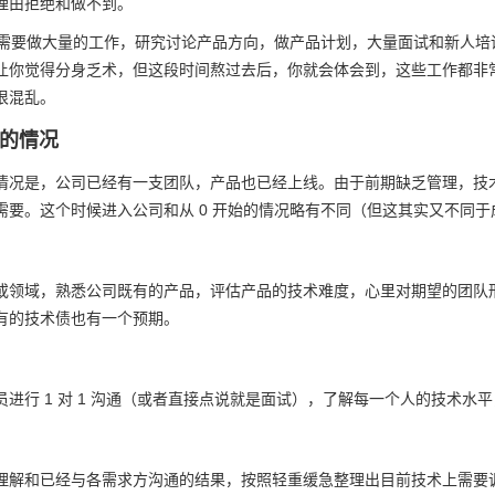
理由拒绝和做不到。
确实需要做大量的工作，研究讨论产品方向，做产品计划，大量面试和新人
让你觉得分身乏术，但这段时间熬过去后，你就会体会到，这些工作都非
很混乱。
开始的情况
开始的情况是，公司已经有一支团队，产品也已经上线。由于前期缺乏管理，
需要。这个时候进入公司和从 0 开始的情况略有不同（但这其实又不同
或领域，熟悉公司既有的产品，评估产品的技术难度，心里对期望的团队
有的技术债也有一个预期。
员进行 1 对 1 沟通（或者直接点说就是面试），了解每一个人的技术
理解和已经与各需求方沟通的结果，按照轻重缓急整理出目前技术上需要