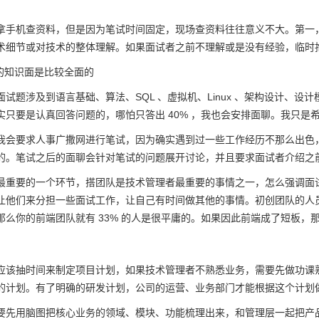
拿手机查资料，但是因为笔试时间固定，现场查资料往往意义不大。第一
术细节或对技术的整体理解。如果面试者之前不理解或是没有经验，临时
的知识面是比较全面的
试题涉及到语言基础、算法、SQL 、虚拟机、Linux 、架构设计、设
实只要是认真回答问题的，哪怕只答出 40% ，我也会安排面聊。我只
我会要求人事广撒网进行笔试，因为确实遇到过一些工作经历不那么出色
的。笔试之后的面聊会针对笔试的问题展开讨论，并且要求面试者介绍之
最重要的一个环节，搭团队是技术管理者最重要的事情之一，怎么强调面
让他们来分担一些面试工作，让自己有时间做其他的事情。初创团队的人员必
那么你的前端团队就有 33% 的人是很平庸的。如果因此前端成了短板，
应该抽时间来制定项目计划，如果技术管理者不熟悉业务，需要先做功课
的计划。有了明确的研发计划，公司的运营、业务部门才能根据这个计划
要先用脑图把核心业务的领域、模块、功能梳理出来，和管理层一起把产