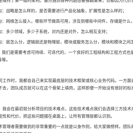
是维持了第一版的架构，虽然遇到各种问题想要推翻重来，但都因为代价
构：战略是怎么样的，是否需要进行产品化抽象，扩展性是怎么样的；
构：网络怎么接入，哪些环节做高可用，涉及到哪些中间件，存储是什么
构：多少领域，多少子系统，对内还是对外，怎么相互支持；
构：层怎么分，逻辑层还是物理层，模块或服务怎么分，模块和模块之间
：我们是需要考虑可持续、可迭代的，一个良好的工程结构和工程方式也
等等。
司工作时，我都会自己来实现最底层的技术框架或核心业务代码。一方面
下去，团队成员就可以在这个骨架上填肉，这样即便一开始没有很好的标
，我会在最初就分析项目的技术难点，这些技术难点我们会选择三方技术
能性和代价，把这些问题摆在桌面上，让所有管理层都认识到。
术管理者需要做到的非常重要的一点就是以身作则，给大家做榜样。团队