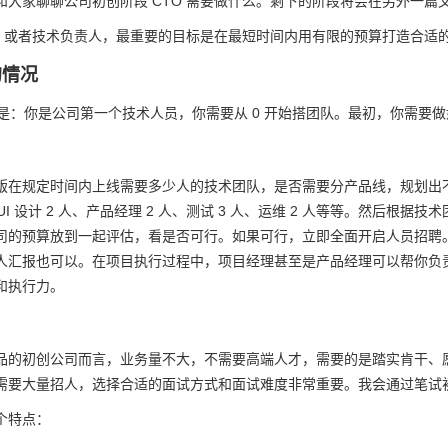
和大家聊聊公司初创阶段 CTO 需要做什么。剩下的阶段将会在另外一篇
TO 或者技术负责人，最重要的目标是在最短时间内用有限的预算打造合
的情况
指的是：你是公司第一个技术人员，你需要从 0 开始搭团队。最初，你需要
版在规定时间内上线需要多少人的技术团队，是否需要分产品线，规划出不同岗
、UI 设计 2 人、产品经理 2 人、测试 3 人、运维 2 人等等。然
司的预算放到一起评估，看是否可行。如果可行，立即全面开启人员招聘。
人汇报也可以。在项目执行过程中，项目经理甚至是产品经理可以帮你负
和执行力。
品的初创公司而言，业务量不大，不需要高端人才，需要的是踏实肯干、
需要大量招人，选择合适的面试方式和面试难度非常重要。我会通过笔试
个特点：