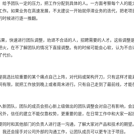
，给予团队一定的压力，把工作分配到具体的人。一方面考察每个人的能
工作。如果业务在高速发展，不太建议一开始就停滞业务的迭代，把老项
的时候进行逐一推翻。
 3 的结果，快速进行团队调整，劝退不合适的人，招聘需要的人才。这些
把火，在不了解团队的情况下直接调整。有的时候可能会心软，认为不合
了代价。
是挑选比较重要的某个痛点自己上阵，对代码或架构开刀，只有这样才能
间有限，就把工作放到晚上或者周末进行。只有自己走到了最前线，才能
入新团队，团队的成员会担心新上级做出的团队调整会对自己有影响，会
另外，信任的建立不能仅靠权势，更重要的是，在日常工作中和大家一起
要同时和其他部门的负责人进行逐一沟通，了解大家对产品和技术的期望。
，我还会接手对公司外部的沟通工作，让团队成员可以更专注于项目。