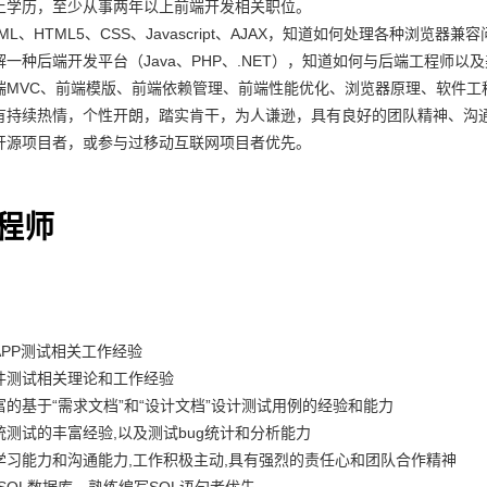
上学历，至少从事两年以上前端开发相关职位。
ML、HTML5、CSS、Javascript、AJAX，知道如何处理各种浏览器兼
解一种后端开发平台（Java、PHP、.NET），知道如何与后端工程师以
端MVC、前端模版、前端依赖管理、前端性能优化、浏览器原理、软件工
有持续热情，个性开朗，踏实肯干，为人谦逊，具有良好的团队精神、沟
开源项目者，或参与过移动互联网项目者优先。
程师
APP测试相关工作经验
件测试相关理论和工作经验
富的基于“需求文档”和“设计文档”设计测试用例的经验和能力
统测试的丰富经验,以及测试bug统计和分析能力
学习能力和沟通能力,工作积极主动,具有强烈的责任心和团队合作精神