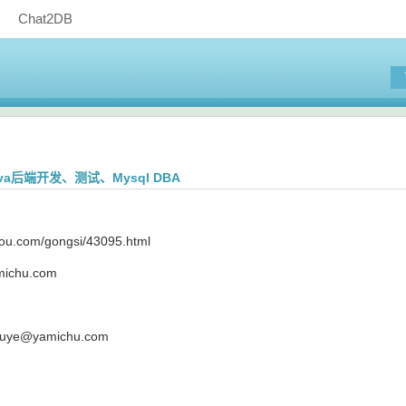
Chat2DB
a后端开发、测试、Mysql DBA
gou.com/gongsi/43095.html
amichu.com
ye@yamichu.com