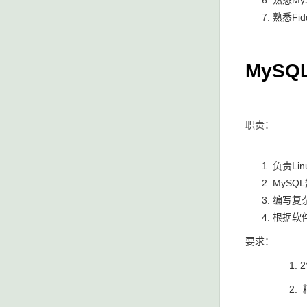
熟悉My
熟悉Fid
MyS
职责：
负责L
MyS
编写复
根据软
要求：