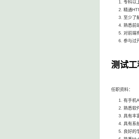
专科以
精通HT
至少了
熟悉前
对前端
参与过
测试工
任职资料：
有手机
熟悉软
具有丰
具有系
良好的