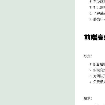
至少熟悉
对后端
了解诸如
熟悉Lin
前端高
职责：
配合后
实现高
对团队
负责相
要求：