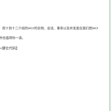
，而十到十二介绍的
的实例、会话、事务以及并发是在我们把
WCF
WCF
书也值得你一读。
=健壮代码】