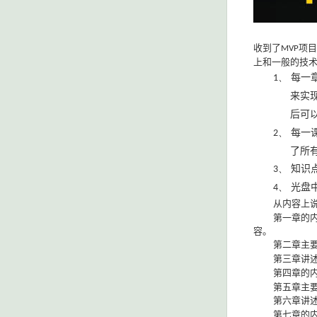
收到了
项目
MVP
上和一般的技
每一
1、
来实
后可
每一
2、
了所
知识
3、
光盘
4、
从内容上
第一章的
容。
第二章主
第三章讲
第四章的
第五章主
第六章讲
第七章的