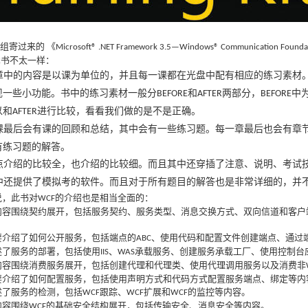
组寄过来的
《
Microsoft® .NET Framework 3.5—Windows® Communication Founda
术书不太一样：
章中的内容是以课为单位的，并且每一课都在光盘中配有相应的练习素材
现一些小功能。书中的练习素材一般分
和
两部分，
中
BEFORE
AFTER
BEFORE
以和
进行比较，看看我们做的是不是正确。
AFTER
课最后会有课的回顾和总结，其中会有一些练习题。每一章最后也会有章
有练习题的解答。
点介绍的比较全，也介绍的比较细。而且其中还穿插了注意、说明、考试
中还提供了模拟考的软件。而且对于所有题目的解答也是非常详细的，并
说，此书对
的介绍也是相当全面的：
WCF
内容围绕契约展开，包括服务契约、服务类型、消息交换方式、双向信道和客户
要介绍了如何公开服务，包括端点的
、使用代码和配置文件创建端点、通过
ABC
述了服务的部署，包括使用
、
承载服务、创建服务承载工厂、使用控制台
IIS
WAS
内容围绕消费服务展开，包括创建代理和代理类、使用代理调用服务以及消费非
要介绍了如何配置服务，包括使用声明方式和代码方式配置服务端点、绑定等内
述了服务的检测，包括
跟踪、
扩展和
的监控等内容。
WCF
WCF
WCF
内容围绕
的基础安全结构展开，包括传输安全、消息安全等内容。
WCF