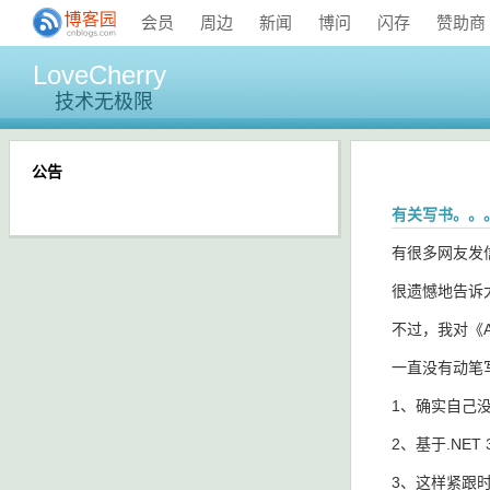
会员
周边
新闻
博问
闪存
赞助商
LoveCherry
技术无极限
公告
有关写书。。
有很多网友发信
很遗憾地告诉
不过，我对《A
一直没有动笔写
1、确实自己
2、基于.NET
3、这样紧跟