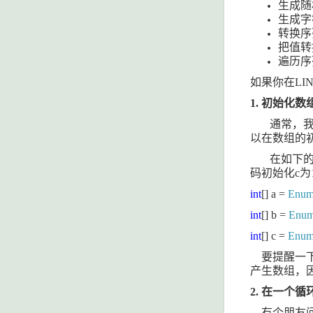
生成随
生成字
转换序
把值转
遍历序
如果你在
LI
1.
初始化数
通常，
以在数组的
在如下
码初始化
c
为
int
[] a =
Enum
int
[] b =
Enum
int
[] c =
Enum
要提醒一
产生数组，
2.
在一个循
有个朋友