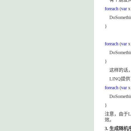
foreach
(
var
DoSomethin
}
foreach
(
var
DoSomethin
}
这样的话
LINQ
提供
foreach
(
var
DoSomethin
}
注意，由于
L
效。
3.
生成随机