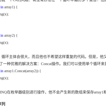
x
in
array1) {
g(x);
x
in
array2) {
g(x);
，循环主体会很大，而且他也不希望这样重复的代码。但是，他
了一种优雅的解决方案：
Concat
操作。我们可以使用单个循环来
x
in
array1.Concat(array2)) {
g(x);
INQ
在枚举器级别进行操作，他不会产生新的数组来保存
array1
序列