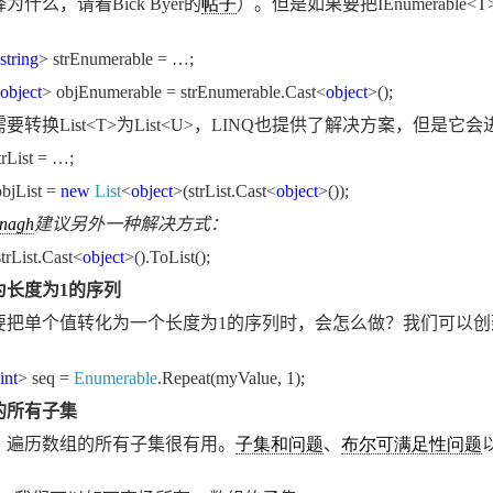
释为什么，请看
Bick Byer
的
帖子
）。但是如果要把
IEnumerable<T
string
> strEnumerable = …;
object
> objEnumerable = strEnumerable.Cast<
object
>();
需要转换
List<T>
为
List<U>
，
LINQ
也提供了解决方案，但是它会
trList = …;
objList =
new
List
<
object
>(strList.Cast<
object
>());
anagh
建议另外一种解决方式：
strList.Cast<
object
>().ToList();
为长度为
1
的序列
要把单个值转化为一个长度为
1
的序列时，会怎么做？我们可以创
int
> seq =
Enumerable
.Repeat(myValue, 1);
的所有子集
，遍历数组的所有子集很有用。
子集和问题
、
布尔可满足性问题