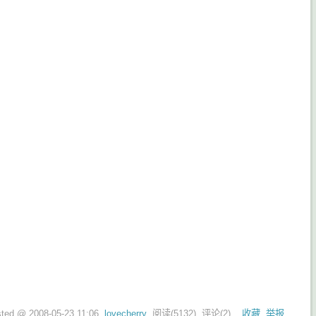
sted @
2008-05-23 11:06
lovecherry
阅读(
5132
) 评论(
2
)
收藏
举报