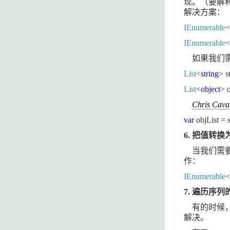
现。（要解
解决方案：
IEnumerable
<
IEnumerable
<
如果我们
List
<
string
> s
List
<
object
> 
Chris Cav
var
objList = 
6.
把值转换
当我们需
作：
IEnumerable
<
7.
遍历序列
有的时候
解决。