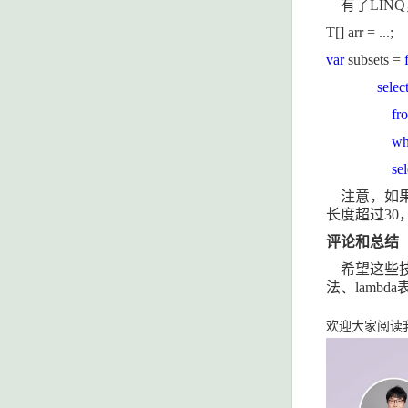
有了
LINQ
T[] arr = ...;
var
subsets =
selec
fr
wh
se
注意，如
长度超过
30
评论和总结
希望这些
法、
lambda
欢迎大家阅读