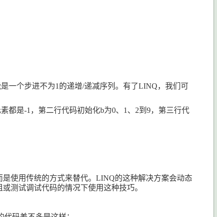
能是一个步进不为
1
的递增
/
递减序列。有了
LINQ
，我们可
元素都是
-1
，第二行代码初始化
b
为
0
、
1
、
2
到
9
，第三行代
而是使用传统的方式来替代。
LINQ
的这种解决方案会动态
组或测试调试代码的情况下使用这种技巧。
的代码差不多是这样：