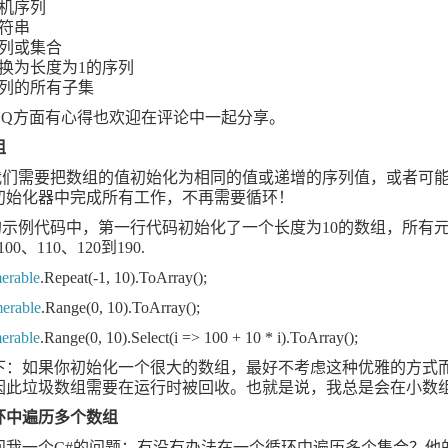
机序列
符串
列或集合
换为长度为
1
的序列
列的所有子集
NQ
方面有心得也欢迎在评论中一起分享。
组
我们需要把数组的值初始化为相同的值或递增的序列值，或者可
初始化器中完成所有工作，不再需要循环！
的示例代码中，第一行代码初始化了一个长度为
10
的数组，所有
100
、
110
、
120
到
190.
erable
.Repeat(-1, 10).ToArray();
erable
.Range(0, 10).ToArray();
erable
.Range(0, 10).Select(i => 100 + 10 * i).ToArray();
下：如果你初始化一个很大的数组，最好不考虑这种优雅的方式
因此垃圾数组需要在运行时被回收。也就是说，我总是会在小数
环中遍历多个数组
问我一个
C#
的问题：有没有办法在一个循环中遍历多个集合？他