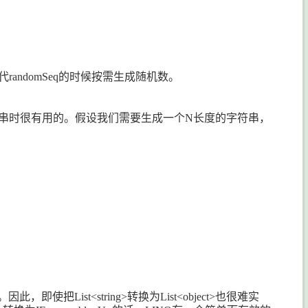
代
randomSeq
的时候按需生成随机数。
串时很有用的。假设我们需要生成一个
N
长度的字符串，
。因此，即使把
List<string>
转换为
List<object>
也很难实