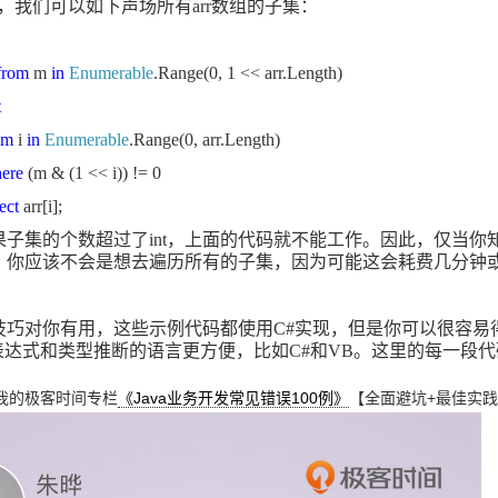
，我们可以如下声场所有
arr
数组的子集：
from
m
in
Enumerable
.Range(0, 1 << arr.Length)
t
om
i
in
Enumerable
.Range(0, arr.Length)
ere
(m & (1 << i)) != 0
lect
arr[i];
果子集的个数超过了
int
，上面的代码就不能工作。因此，仅当你
，你应该不会是想去遍历所有的子集，因为可能这会耗费几分钟
技巧对你有用，这些示例代码都使用
C#
实现，但是你可以很容易
表达式和类型推断的语言更方便，比如
C#
和
VB
。这里的每一段代
我的极客时间专栏
《Java业务开发常见错误100例》
【全面避坑+最佳实践