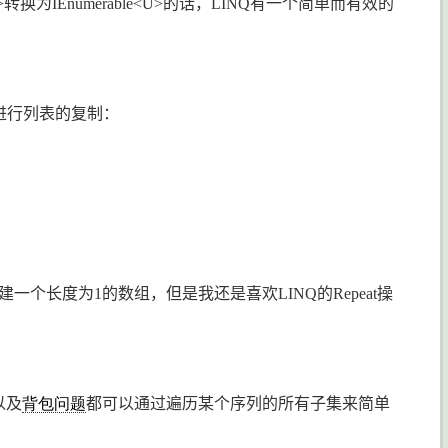
>
转换为
IEnumerable<U>
的话，
LINQ
有一个简单而有效的
进行列表的复制：
建一个长度为
1
的数组，但是我还是喜欢
LINQ
的
Repeat
操
以及
背包问题
都可以通过遍历某个序列的所有子集来简单