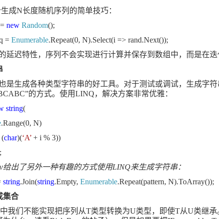
个生成
N
长度随机序列的简单技巧：
 =
new
Random
();
q =
Enumerable
.Repeat(0, N).Select(i => rand.Next());
的延迟特性，序列不会实现进行计算并保存到数组中，而是在迭
串
也是生成各种类型字符串的好工具。对于测试或调试，生成字符
BCABC
”的方式。使用
LINQ
，解决方案非常优雅：
w string
(
e
.Range(0, N)
 (
char
)(
‘A’
+ i % 3))
;
v
给出了另外一种有趣的方式使用
LINQ
来生成字符串：
=
string
.Join(
string
.Empty,
Enumerable
.Repeat(pattern, N).ToArray());
或集合
中我们不能实现把序列从
T
类型转换为
U
类型，即使
T
从
U
类继承