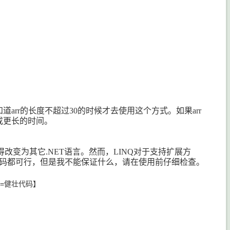
知道
arr
的长度不超过
30
的时候才去使用这个方式。如果
arr
或更长的时间。
得改变为其它
.NET
语言。然而，
LINQ
对于支持扩展方
码都可行，但是我不能保证什么，请在使用前仔细检查。
=健壮代码】