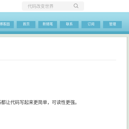
所有博客
博客园
首页
新随笔
联系
订阅
管理
当前博客
巧都让代码写起来更简单，可读性更强。