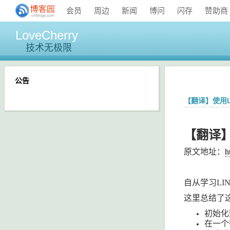
会员
周边
新闻
博问
闪存
赞助商
LoveCherry
技术无极限
公告
【翻译】使用L
【翻译
原文地址：
h
自从学习
LI
这里总结了
初始化
在一个