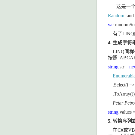
这是一
Random
rand
var
randomSe
有了
LINQ
4.
生成字符
LINQ
同样
按照“
ABCA
string
str =
ne
Enumerabl
.Select(i =>
.ToArray())
Petar Petro
string
values 
5.
转换序列
在
C#
或
VB