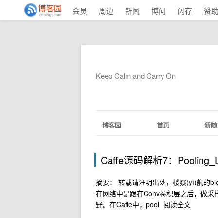
会员
周边
新闻
博问
闪存
赞
Keep Calm and Carry On
博客园
首页
新随
Caffe源码解析7：Pooling_L
摘要： 转载请注明出处，楼燚(yì)航的blog，http:
在网络中是跟在Conv卷积层之后，做采样
野。在Caffe中，pool
阅读全文