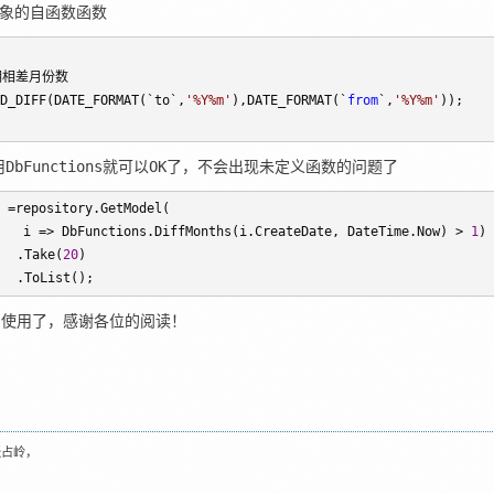
对象的自函数函数
期相差月份数

D_DIFF(DATE_FORMAT(`to`,
'
%Y%m
'
),DATE_FORMAT(`
from
`,
'
%Y%m
'
));

用DbFunctions就可以OK了，不会出现未定义函数的问题了
 =
repository.GetModel(

   i 
=> DbFunctions.DiffMonths(i.CreateDate, DateTime.Now) > 
1
)
.Take(
20
)
ToList();
常使用了，感谢各位的阅读！
张占岭，