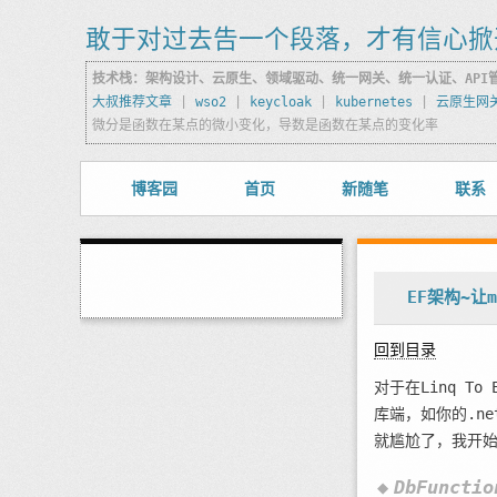
敢于对过去告一个段落，才有信心掀
技术栈：架构设计、云原生、领域驱动、统一网关、统一认证、API
大叔推荐文章
|
wso2
|
keycloak
|
kubernetes
|
云原生网
微分是函数在某点的微小变化，导数是函数在某点的变化率
博客园
首页
新随笔
联系
EF架构~让m
回到目录
对于在Linq T
库端，如你的.ne
就尴尬了，我开始
DbFunct