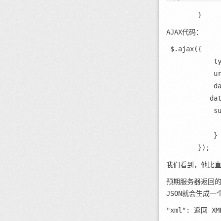
        }
AJAX代码：
 $.ajax({
            t
            u
            d
           da
            s
             
            }
        });
我们看到，他比直
预期服务器返回的数
JSON就会生成一
"xml": 返回 X