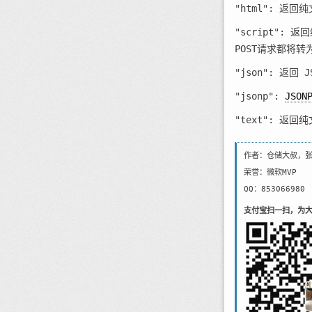
"html": 返回
"script":
POST请求都将转
"json": 返回 
"jsonp":
JSON
"text": 返回
作者：仓储大叔，
荣誉：微软MVP
QQ：853066980
支付宝扫一扫，为大