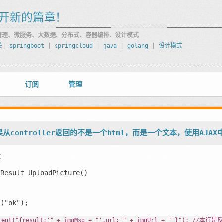
开新的篇章！
管理、微服务、大数据、分布式、容器编排、设计模式
关
|
springboot
|
springcloud
|
java
|
golang
|
设计模式
订阅
管理
果从controller返回的不是一个html，而是一个文本，使用AJA
码：
nResult UploadPicture()
(
"ok"
);
ntent("{result:'" + imgMsg + "',url:'" + imgUrl + "'}"); //