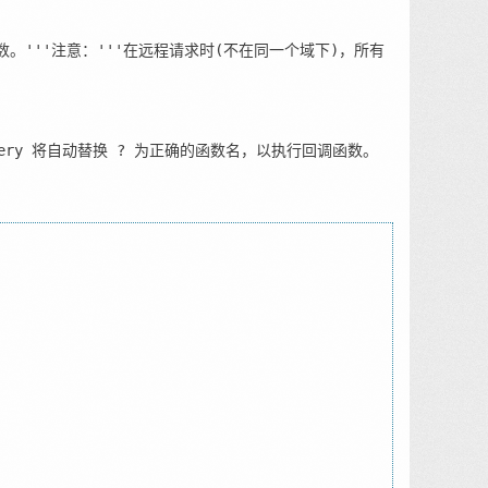
e"参数。'''注意：'''在远程请求时(不在同一个域下)，所有
 jQuery 将自动替换 ? 为正确的函数名，以执行回调函数。