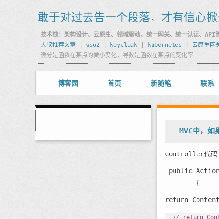
敢于对过去告一个段落，才有信心掀
技术栈：架构设计、云原生、领域驱动、统一网关、统一认证、API
大叔推荐文章
|
wso2
|
keycloak
|
kubernetes
|
云原生网
微分是函数在某点的微小变化，导数是函数在某点的变化率
博客园
首页
新随笔
联系
MVC中，如
controller代
public
 Actio
        {
return
Content
// return Co