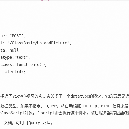
ype: 
"POST"
,
rl: 
"/ClassBasic/UploadPicture"
,
ata: 
null
,
tatype:
"text"
,
uccess: function(d) {
   alert(d);
接返回View()视图的ＡＪＡＸ多了一个datatype的限定，它的意思
据类型。如果不指定，jQuery 将自动根据 HTTP 包 MIME 信息来智
个JavaScript对象，而script则会执行这个脚本。随后服务器端
ML 文档，可用 jQuery 处理。