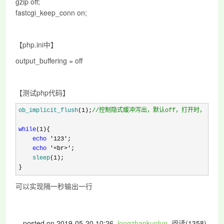
gzip off;
fastcgi_keep_conn on;
【php.ini中】
output_buffering = off
【测试php代码】
ob_implicit_flush
(1);
//
控制隐式缓冲泻出，默认off，打开时，对每个 
while
(1
){

echo
 '123'
;

echo
 '<br>'
;

sleep
(1
);

}
可以实现隔一秒输出一行
posted on
2019-05-20 10:26
longzhankunlun
阅读(
1358
)