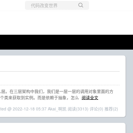
所有博客
当前博客
BLL层，DAL层。在三层架构中我们，我们是一层一层的调用对象里面的方
某一个类来获取到实例。而是依赖于抽象，怎么
阅读全文
sted @ 2022-12-18 05:37 Akai_啊凯
阅读(3313)
评论(0)
推荐(2)