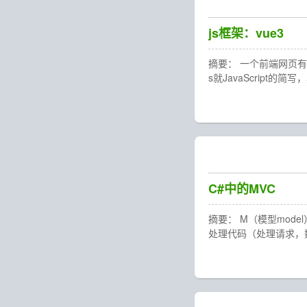
js框架：vue3
摘要： 一个前端网页有：H
s就JavaScript
C#中的MVC
摘要： M（模型model
处理代码（处理请求，数据