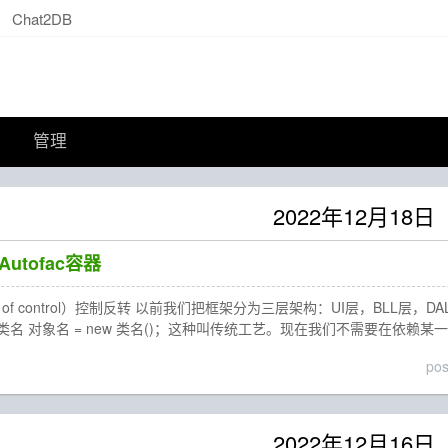
Chat2DB
管理
2022年12月18日
utofac容器
rsion of control）控制反转 以前我们把框架分为三层架构：UI层，
名 对象名 = new 类名()；这种叫传统工艺。现在我们不需要在依赖
po
2022年12月16日