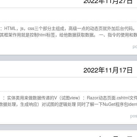
2022年11月27日
TML，js，css三个部分主组成，高级一点的动态页就外加后台代码。vue：是J
的简写，其框架作用就是控制html标签，给他数据获取数据。 一、指令的使用和
p
2022年11月17日
）：实体类用来做数据传递的V（试图view）：Razor动态页面.cshtml文件
处理，生成响应）对试图的逻辑处理 同时了解一下NuGet程序包identit
po