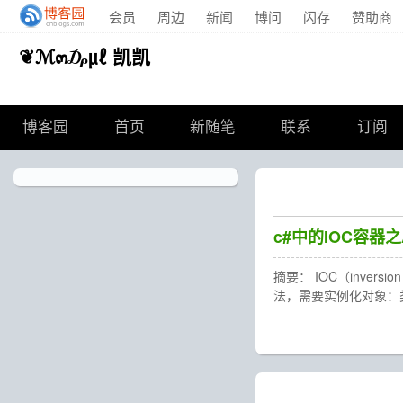
会员
周边
新闻
博问
闪存
赞助商
❦ℳ๓₯㎕ 凯凯
博客园
首页
新随笔
联系
订阅
c#中的IOC容器之A
摘要： IOC（inve
法，需要实例化对象：类