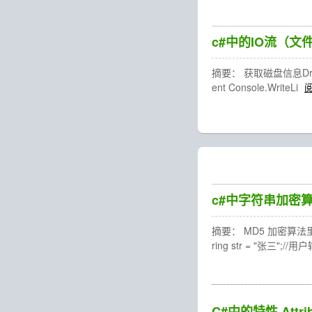
c#中的IO流（文
摘要： 获取磁盘信息DriveInfo
ent Console.WriteLi
c#中字符串加密
摘要： MD5 加密算法里 也
ring str = "张三"
C#中的特性 Attrib