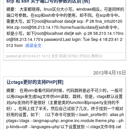
scp 和 ssh 关于端口号的参数的区别 [转]
摘要： 大家都晓得。linux区分大小写。windows相反。可是同样的
端口号参数。在scp和ssh命令中的使用，却不同。在scp命令中。
需要大写。如下[root@localhost data]# scp -P 28 fina_info20120
904.zip root@58.213.14.170:/home/huanliu/data在ssh命令中，
却是小写。如下[root@localhost dist]# ssh -p 28 58.213.14.170ro
ot@58.213.14.170's password:Last login: Tue Sep 4 18:23:41 2
012 from
阅读全文
posted @ 2013-04-21 14:12 龙豆
阅读(18782)
评论(0)
推荐(0)
2013年4月15日
让ctags更好的支持PHP[转]
摘要： 在用vim查看代码的时候，代码跳转是必不可少的，一般可
以用ctags来生成tag文件供vim读取、跳转。但是，ctags默认设置
对php支持的不是很好（主要是类的function和property支持的不
好）。在网上找了半天，然后自己试验了几次，终于找到一个相对
好用的设置，如下：（以下命令可放到~/.bash_profile中）alias ph
ptags='ctags --langmap=php:.engine.inc.module.theme.php --ph
p-kinds=cdf --languages=php'以下设置放到 ~/.ctags文件中$ cat