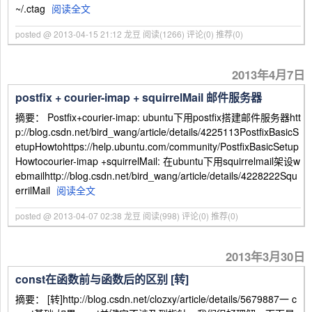
~/.ctag
阅读全文
posted @ 2013-04-15 21:12 龙豆
阅读(1266)
评论(0)
推荐(0)
2013年4月7日
postfix + courier-imap + squirrelMail 邮件服务器
摘要： Postfix+courier-imap: ubuntu下用postfix搭建邮件服务器htt
p://blog.csdn.net/bird_wang/article/details/4225113PostfixBasicS
etupHowtohttps://help.ubuntu.com/community/PostfixBasicSetup
Howtocourier-imap +squirrelMail: 在ubuntu下用squirrelmail架设w
ebmailhttp://blog.csdn.net/bird_wang/article/details/4228222Squ
errilMail
阅读全文
posted @ 2013-04-07 02:38 龙豆
阅读(998)
评论(0)
推荐(0)
2013年3月30日
const在函数前与函数后的区别 [转]
摘要： [转]http://blog.csdn.net/clozxy/article/details/5679887一 c