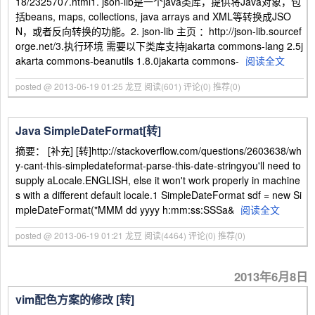
18/2325707.html1. json-lib是一个java类库，提供将Java对象，包
括beans, maps, collections, java arrays and XML等转换成JSO
N，或者反向转换的功能。2. json-lib 主页 ：http://json-lib.sourcef
orge.net/3.执行环境 需要以下类库支持jakarta commons-lang 2.5j
akarta commons-beanutils 1.8.0jakarta commons-
阅读全文
posted @ 2013-06-19 01:25 龙豆
阅读(601)
评论(0)
推荐(0)
Java SimpleDateFormat[转]
摘要： [补充] [转]http://stackoverflow.com/questions/2603638/wh
y-cant-this-simpledateformat-parse-this-date-stringyou'll need to
supply aLocale.ENGLISH, else it won't work properly in machine
s with a different default locale.1 SimpleDateFormat sdf = new Si
mpleDateFormat("MMM dd yyyy h:mm:ss:SSSa&
阅读全文
posted @ 2013-06-19 01:21 龙豆
阅读(4464)
评论(0)
推荐(0)
2013年6月8日
vim配色方案的修改 [转]