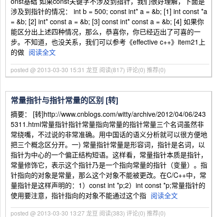
onst基础 如果const关键字不涉及到指针，我们很好理解，下面是
涉及到指针的情况： int b = 500; const int* a = &b; [1] int const *a
= &b; [2] int* const a = &b; [3] const int* const a = &b; [4] 如果你
能区分出上述四种情况，那么，恭喜你，你已经迈出了可喜的一
步。不知道，也没关系，我们可以参考《effective c++》item21上
的做
阅读全文
posted @ 2013-03-30 15:31 龙豆
阅读(817)
评论(0)
推荐(0)
常量指针与指针常量的区别 [转]
摘要： [转]http://www.cnblogs.com/witty/archive/2012/04/06/243
5311.html常量指针指针常量指向常量的指针常量三个名词虽然非
常绕嘴，不过说的非常准确。用中国话的语义分析就可以很方便地
把三个概念区分开。一) 常量指针常量是形容词，指针是名词，以
指针为中心的一个偏正结构短语。这样看，常量指针本质是指针，
常量修饰它，表示这个指针乃是一个指向常量的指针（变量）。指
针指向的对象是常量，那么这个对象不能被更改。在C/C++中，常
量指针是这样声明的：1）const int *p;2）int const *p;常量指针的
使用要注意，指针指向的对象不能通过这个指
阅读全文
posted @ 2013-03-30 13:27 龙豆
阅读(383)
评论(0)
推荐(0)