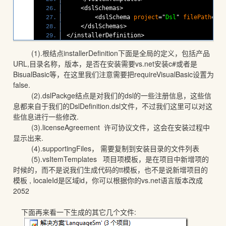
    <dslSchemas>
        <dslSchema 
project
="
Dsl
" 
filePath
="
Ge
    </dslSchemas>
</installerDefinition>
(1).根结点installerDefinition下面是全局的定义，包括产品
URL,目录名称，版本，是否在安装需要vs.net安装c#或者是
BisualBasic等，在这里我们注意需要把requireVisualBasic设置为
false.
(2).dslPackge结点是对我们的dsl的一些注册信息，这些信
息都来自于我们的DslDefinition.dsl文件，不过我们这里可以对这
些信息进行一些修改.
(3).licenseAgreement 许可协议文件，这会在安装过程中
显示出来.
(4).supportingFiles， 需要复制到安装目录的文件列表
(5).vsItemTemplates 项目项模板，是在项目中新增项的
时候的，而不是说我们生成代码的tt模板，也不是说新增项目的
模板 , localeId是区域id，你可以根据你的vs.net语言版本改成
2052
下面再来看一下生成的其它几个文件: