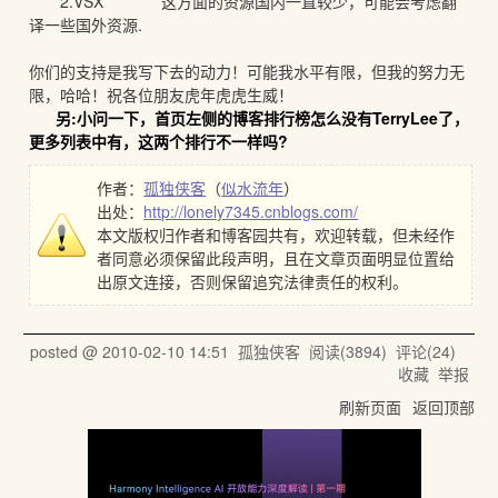
2.VSX 这方面的资源国内一直较少，可能会考虑翻
译一些国外资源.
你们的支持是我写下去的动力！可能我水平有限，但我的努力无
限，哈哈！祝各位朋友虎年虎虎生威！
另:小问一下，首页左侧的博客排行榜怎么没有TerryLee了，
更多列表中有，这两个排行不一样吗?
作者：
孤独侠客
（
似水流年
）
出处：
http://lonely7345.cnblogs.com/
本文版权归作者和博客园共有，欢迎转载，但未经作
者同意必须保留此段声明，且在文章页面明显位置给
出原文连接，否则保留追究法律责任的权利。
posted @
2010-02-10 14:51
孤独侠客
阅读(
3894
) 评论(
24
)
收藏
举报
刷新页面
返回顶部