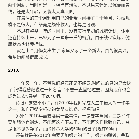
两个网站，当时可是一时相当有想法，不过后来还是以沉静而告
终，还是太年轻，太傻太天真,呵呵.
在最后的三个月利用自己的业余时间接了几个项目，虽然规
模不是很大，但毕竟是额外收入，也算是可观.
不过在整整一年的时间里，没有实行年初的减肥计划，体重
还在持续上升，已经到了一厘米一斤的密度，由于缺少锻炼，健
康状态也让我担忧.
就在上个月侄女出生了,家里又添了一个新人，真的很高兴，
希望她能够健康成长.
2010.
一年又一年，不管我们经意还是不经意,时间过的真的是太快
了.记得我曾经说过一句名言: “不要一直回忆过去，因为现在也会
成为过去”,展望一下2010吧.
转眼间岁数不小了，在2010年我将完成人生中最大的一件事
之一，和自己朝夕相处的女朋友结婚，祝福我吧.
另外在2010年需要落实一些事情，一是要学驾照，二是平时
要加强体育锻炼，不能再这样下去了，不能再这样欺骗自己，总
是眼不见为净了，真的怀念大学的60kg的日子(现在90kg).
还有就是在2010年需要更加努力的工作，努力的赚钱，争取