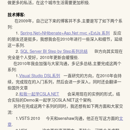
做更多的私活，在这个城市生活需要更加积极.
技术博客:
在2009年，自己记下来的博客并不多,主要是写了如下两个系
列:
1.
Spring.Net+NHibenate+Asp.Net mvc +ExtJs 系列
反应
的朋友还是挺多，我想我会在2010年进行一些深入和细节，延续
这一系列.
2.
SQL Server BI Step by Step系列总结
BI方向其实现在
完全是个人受好，2010年更新会缓慢些.
在2010年我会加强与大家沟通，多记多总结,主要完成这两个
系列:
1.
Visual Studio DSL系列
一直研究的方向，在2010年会持
续，完成现在的入门系列，然后会进一步深入，同时还会翻译一
些国外文章
2.
和我一起学CSLA.NET
会采用现在的实例的形式，结
合实际的Demo来一起学习CSLA.NET这个架构.
另外在完成这两个系列的同时，我还想有如下两方面和大家交
流:
1.VSTS 2010 今天和senshaw沟通，他正在写这方面的
文
章
.