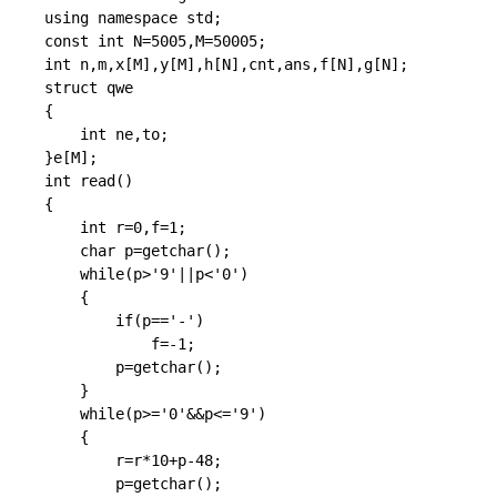
using namespace std;

const int N=5005,M=50005;

int n,m,x[M],y[M],h[N],cnt,ans,f[N],g[N];

struct qwe

{

	int ne,to;

}e[M];

int read()

{

	int r=0,f=1;

	char p=getchar();

	while(p>'9'||p<'0')

	{

		if(p=='-')

			f=-1;

		p=getchar();

	}

	while(p>='0'&&p<='9')

	{

		r=r*10+p-48;

		p=getchar();
