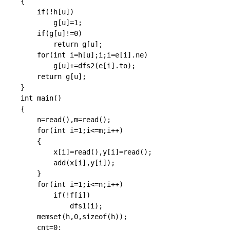
{

	if(!h[u])

		g[u]=1;

	if(g[u]!=0)

		return g[u];

	for(int i=h[u];i;i=e[i].ne)

		g[u]+=dfs2(e[i].to);

	return g[u];

}

int main()

{

	n=read(),m=read();

	for(int i=1;i<=m;i++)

	{

		x[i]=read(),y[i]=read();

		add(x[i],y[i]);

	}

	for(int i=1;i<=n;i++)

		if(!f[i])

			dfs1(i);

	memset(h,0,sizeof(h));

	cnt=0;
