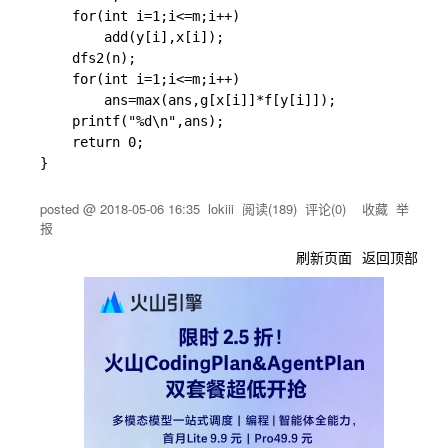
	for(int i=1;i<=m;i++)

		add(y[i],x[i]);

	dfs2(n);

	for(int i=1;i<=m;i++)

		ans=max(ans,g[x[i]]*f[y[i]]);

	printf("%d\n",ans);

	return 0;

posted @
2018-05-06 16:35
lokiii
阅读(
189
) 评论(
0
)
收藏
举
报
刷新页面
返回顶部