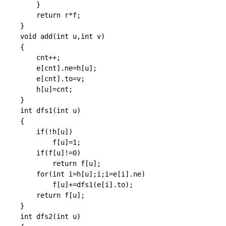
	}

	return r*f;

}

void add(int u,int v)

{

	cnt++;

	e[cnt].ne=h[u];

	e[cnt].to=v;

	h[u]=cnt;

}

int dfs1(int u)

{

	if(!h[u])

		f[u]=1;

	if(f[u]!=0)

		return f[u];

	for(int i=h[u];i;i=e[i].ne)

		f[u]+=dfs1(e[i].to);

	return f[u];

}

int dfs2(int u)
