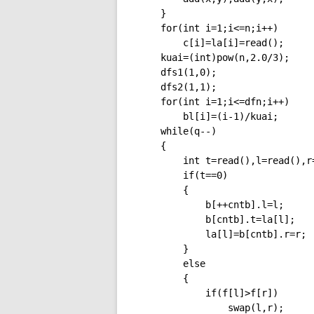
	}

	for(int i=1;i<=n;i++)

		c[i]=la[i]=read();

	kuai=(int)pow(n,2.0/3);

	dfs1(1,0);

	dfs2(1,1);

	for(int i=1;i<=dfn;i++)

		bl[i]=(i-1)/kuai;

	while(q--)

	{

		int t=read(),l=read(),r=read();

		if(t==0)

		{

			b[++cntb].l=l;

			b[cntb].t=la[l];

			la[l]=b[cntb].r=r;

		}

		else

		{

			if(f[l]>f[r])

				swap(l,r);
