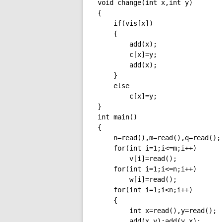
void change(int x,int y)

{

	if(vis[x])

	{

		add(x);

		c[x]=y;

		add(x);

	}

	else

		c[x]=y;

}

int main()

{

	n=read(),m=read(),q=read();

	for(int i=1;i<=m;i++)

		v[i]=read();

	for(int i=1;i<=n;i++)

		w[i]=read();

	for(int i=1;i<n;i++)

	{

		int x=read(),y=read();

		add(x,y);add(y,x);
