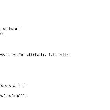
>de[fr[v]]?u=fa[fr[u]]:v=fa[fr[v]]);
