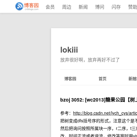
会员
周边
新闻
博问
闪存
赞
lokiii
放弃很好啊，放弃再好不过了
博客园
首页
新随
bzoj 3052: [wc2013]糖果公
参考：
http://blog.csdn.net/lych_cys/art
把树变成dfs括号序的形式，注意这个是不
然后把询问按照所属块一序，r二序，t
改，时间正流或者逆流，修改答案时用v