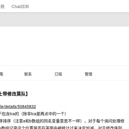
助商
Chat2DB
笔
联系
订阅
管理
园【树上带修改莫队】
icle/details/50845832
包含lca的（除非lca是两点中的一个）
三序排序（注意a和b数组的同名变量意思不一样），对于每个询问处理修
is数组记录这个位置是否在答案中被统计过来决定加减。对于修改序列