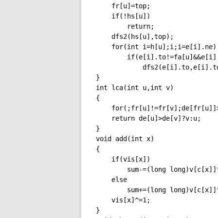
	fr[u]=top;

	if(!hs[u])

		return;

	dfs2(hs[u],top);

	for(int i=h[u];i;i=e[i].ne)

		if(e[i].to!=fa[u]&&e[i].to!=hs[u])

			dfs2(e[i].to,e[i].to);

}

int lca(int u,int v)

{

    for(;fr[u]!=fr[v];de[fr[u]]
    return de[u]>de[v]?v:u;

}

void add(int x)

{

	if(vis[x])

		sum-=(long long)v[c[x]]*w[u[c[x]]--];

	else

		sum+=(long long)v[c[x]]*w[++u[c[x]]];

	vis[x]^=1;

}
