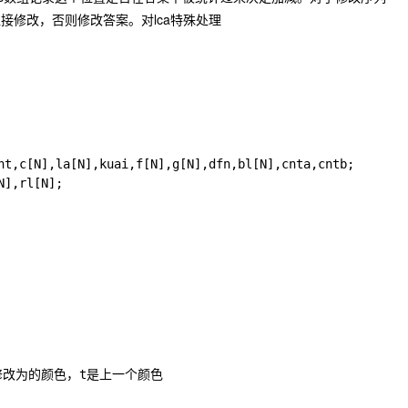
接修改，否则修改答案。对lca特殊处理
nt,c[N],la[N],kuai,f[N],g[N],dfn,bl[N],cnta,cntb;

],rl[N];

r是修改为的颜色，t是上一个颜色
