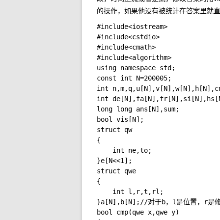
的操作，如果他没有被统计在答案里就直
#include<iostream>

#include<cstdio>

#include<cmath>

#include<algorithm>

using namespace std;

const int N=200005;

int n,m,q,u[N],v[N],w[N],h[N],c
int de[N],fa[N],fr[N],si[N],hs[N
long long ans[N],sum;

bool vis[N];

struct qw

{

	int ne,to;

}e[N<<1];

struct qwe

{

	int l,r,t,rl;

}a[N],b[N];//对于b，l是位置，
bool cmp(qwe x,qwe y)
