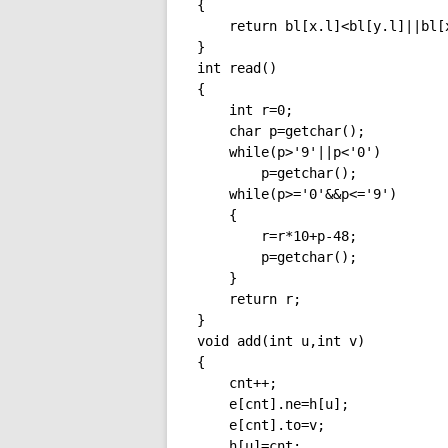
{

	return bl[x.l]<bl[y.l]||bl[x.l]==bl[y.l]&&bl[x.r]<bl[y.r]||bl[x.l]==bl[y.l]&&bl[x.r]==bl[y.r]&&x.t<y.t;

}

int read()

{

	int r=0;

	char p=getchar();

	while(p>'9'||p<'0')

		p=getchar();

	while(p>='0'&&p<='9')

	{

		r=r*10+p-48;

		p=getchar();

	}

	return r;

}

void add(int u,int v)

{

	cnt++;

	e[cnt].ne=h[u];

	e[cnt].to=v;

	h[u]=cnt;
