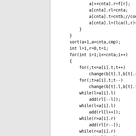
			a[++cnta].r=f[r];

			a[cnta].rl=cnta;

			a[cnta].t=cntb;//cout<<lca(l,r)<<endl;

			a[cnta].l=(lca(l,r)==l)?f[l]:g[l];

		}

	}

	sort(a+1,a+cnta,cmp);

	int l=1,r=0,t=1;

	for(int i=1;i<=cnta;i++)

	{

		for(;t<=a[i].t;t++)

			change(b[t].l,b[t].r);

		for(;t>a[i].t;t--)

			change(b[t].l,b[t].t);

		while(l>a[i].l)

			add(rl[--l]);

		while(l<a[i].l)

			add(rl[l++]);

		while(r>a[i].r)

			add(rl[r--]);

		while(r<a[i].r)
