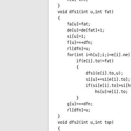
}

void dfs1(int u,int fat)

{

	fa[u]=fat;

	de[u]=de[fat]+1;

	si[u]=1;

	f[u]=++dfn;

	rl[dfn]=u;

	for(int i=h[u];i;i=e[i].ne)

		if(e[i].to!=fat)

		{

			dfs1(e[i].to,u);

			si[u]+=si[e[i].to];

			if(si[e[i].to]>si[hs[u]])

				hs[u]=e[i].to;

		}

	g[u]=++dfn;

	rl[dfn]=u;

}

void dfs2(int u,int top)

{
