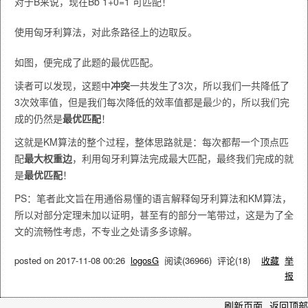
对于B来说，现在Bb 1+0=1 可匹配！
使用匈牙利算法，对此条路径上的边取反。
如图，便完成了此题的最优匹配。
读者可以发现，这题中
冲突
一共发生了3次，所以我们一共降低了
3次效率值，但是我们每次降低的效率值都是最少的，所以我们完
成的仍然是
最优匹配
！
这就是KM算法的整个过程，整体思路就是：每次都帮一个顶点匹
配
最大权重边
，利用匈牙利算法完成最大匹配，最终我们完成的就
是
最优匹配
！
PS：笔者此文旨在用通俗易懂的语言解释匈牙利算法和KM算法，
所以对部分定理未加以证明，甚至有的部分一笔带过，这是为了全
文的流畅性考虑，不专业之处请多多谅解。
posted on
2017-11-08 00:26
logosG
阅读(
36966
) 评论(
18
)
收藏
举
报
刷新页面
返回顶部