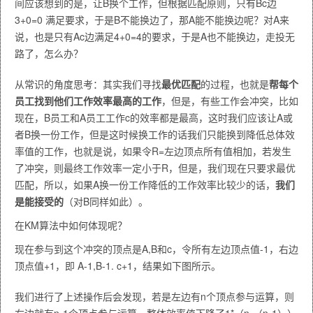
间应该想到的是，让B换个工作，但根据匹配原则，只有Bc边
3+0=0 满足要求，于是B不能换边了，那A能不能换边呢？对A来
说，也是只有Ac边满足4+0=4的要求，于是A也不能换边，走投无
路了，怎么办？
从常识的角度思考：其实我们寻找
最优匹配
的过程，也就是
帮每个
员工找到他们工作效率最高的工作
，但是，有些工作会冲突，比如
现在，B员工和A员工工作c的效率都是最高，这时我们应该让A或
者B换一份工作，但是这时候换工作的话我们只能换到降低总体效
率值的工作，也就是说，如果令R=左边顶点所有值相加，若发生
了冲突，则最终工作效率一定小于R，但是，我们现在只要求最优
匹配，所以，如果A换一份工作降低的工作效率比较少的话，
我们
是能接受的
（对B同样如此）。
在KM算法中如何体现呢？
现在参与到这个冲突的顶点是A,B和c，令所有左边顶点值-1，右边
顶点值+1，即 A-1,B-1. c+1，结果如下图所示。
我们进行了上述操作后会发现，若是左边有n个顶点参与运算，则