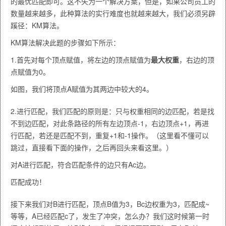
的最优匹配即可。这不失为一个解决方案，但是，如果公司员工的
数量越来越多，此种算法的实行难度也就越来越大，我们必须另辟
蹊径：KM算法。
KM算法解决此题的步骤如下所示：
1.首先对每个顶点赋值，将左边的顶点赋值为
最大权重
，右边的顶
点赋值为0。
如图，我们将顶点A赋值为其两边中较大的4。
2.进行匹配，我们匹配的原则是：只与权重相同的边匹配，若是找
不到边匹配，对此条路径的所有左边顶点-1，右边顶点+1，再进
行匹配，若还是匹配不到，重复+1和-1操作。（这里看不懂可以
跳过，直接看下面的操作，之后再回头来看这里。）
对A进行匹配，符合匹配条件的边只有Ac边。
匹配成功！
接下来我们对B进行匹配，顶点B值为3，Bc边权重为3，匹配成~
等等，A已经匹配c了，发生了冲突，怎么办？我们这时候第一时