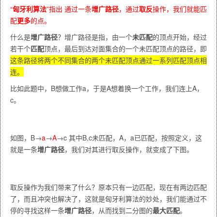
“
匈牙利算法
”指出 通过一条
增广路径
，通过
取反
操作，我们就能匹
配
更多
的点。
什么是
增广路径
？增广路径是指，由一个
未匹配
的顶点开始，经过
若干个
匹配
顶点，最后到达对面集合的一个未匹配顶点的路径，即
这条路径将两个不同集合的两个未匹配顶点通过一系列匹配顶点相
连。
比如此题中，B想做工作a，于是A想着换一个工作，我们连上A，
c。
如图，B→
a
→
A
→c 其中B,c未匹配，A，a已匹配，按照定义，这
就是一条
增广路径
，我们对其进行取反操作，就变成了下图。
取反操作为我们带来了什么？原本只有一边匹配，现在有两边匹配
了，而且冲突也解决了，这就是匈牙利算法的妙处，我们能通过不
停的寻找这样一条
增广路径
，从而找到二分图的
最大匹配
。