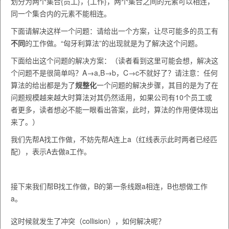
划分为两个集合{员工}，{工作}，两个集合之间的元素可以相连，
同一个集合内的元素不能相连。
下面请解决这样一个问题：请给出一个方案，让尽可能多的员工有
不同
的工作做。“匈牙利算法”的出现就是为了解决这个问题。
下面给出这个问题的解决方案：（读者看到这里可能会想，解决这
个问题不是很简单吗？A→a,B→b，C→c不就好了？请注意：任何
算法的给出都是为了
规整化
一个问题的解决步骤，其目的是为了在
问题规模越来越大时算法对其仍然适用，如果公司有10个员工或
者更多，读者想必不能一眼看出答案，此时，算法的作用便体现出
来了。）
我们先帮A找工作做，不妨先帮A连上a（红线表示此时两者已经匹
配），表示A去做a工作。
接下来我们帮B找工作做，B的第一条线跟a相连，B也想做工作
a。
这时候就发生了冲突（collision），如何解决呢？