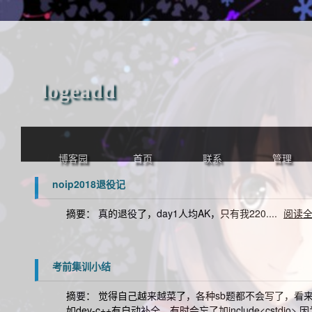
logeadd
博客园
首页
联系
管理
noip2018退役记
摘要： 真的退役了，day1人均AK，只有我220....
阅读
考前集训小结
摘要： 觉得自己越来越菜了，各种sb题都不会写了，看来
如dev-c++有自动补全，有时会忘了加include<cst