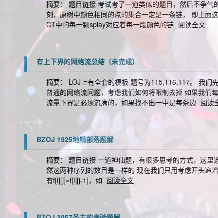
摘要： 题目链接 考试考了一道类似的题目，然后不争气的挂
刻，原树中颜色相同的点的集合一定是一条链， 即上面这
CT中的每一颗splay对应着每一段颜色的链
阅读全文
有上下界的网络流总结（未完成）
摘要： LOJ上有全套的模板 题号为115,116,117
普通的网络流问题，考虑我们如何将限制去掉 如果我们
流量下界是必须流满的，如果找不出一中是每条边
阅读
BZOJ 1925地精部落题解
摘要： 题目链接 一道神仙题，有很多思考的方式，这里
然这两种序列的数目是一样的 现在我们只用考虑开头递增的情况
有f[i][j]=f[i][j-1]，如
阅读全文
BZOJ 3057圣主的考验题解