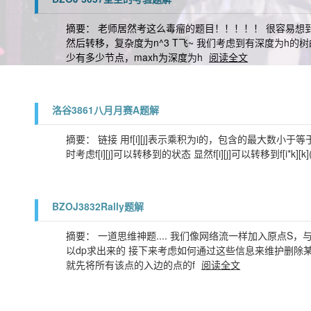
摘要： 老师居然考这么毒瘤的题目！！！！！ 很容易想到dp
然后转移，复杂度为n^3 T飞~ 我们考虑到有深度为h的
少有多少节点，maxh为深度为h
阅读全文
洛谷3861八月月赛A题解
摘要： 链接 用f[i][j]表示乘积为i的，包含的最大数小于等
时考虑f[i][j]可以转移到的状态 显然f[i][j]可以转移到f[i*k
BZOJ3832Rally题解
摘要： 一道思维神题.... 我们像网络流一样加入原点S，与汇
以dp求出来的 接下来考虑如何通过这些信息来维护删除
就先将所有该点的入边的点的f
阅读全文